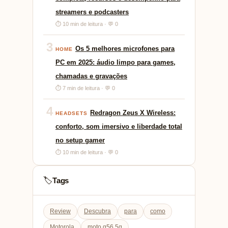
streamers e podcasters
⏱ 10 min de leitura · 💬 0
3
Os 5 melhores microfones para
HOME
PC em 2025: áudio limpo para games,
chamadas e gravações
⏱ 7 min de leitura · 💬 0
4
Redragon Zeus X Wireless:
HEADSETS
conforto, som imersivo e liberdade total
no setup gamer
⏱ 10 min de leitura · 💬 0
Tags
🏷️
Review
Descubra
para
como
Motorola
moto g56 5g