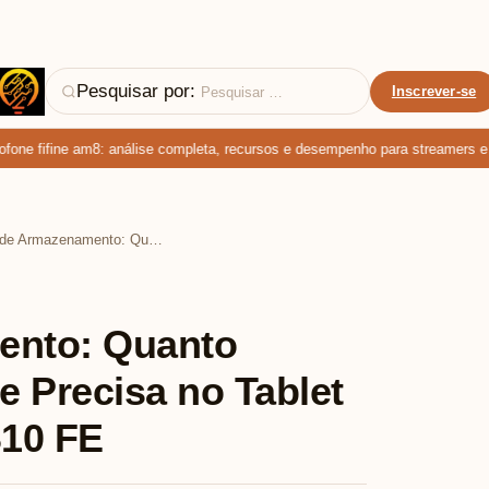
Pesquisar por:
Inscrever-se
e fifine am8: análise completa, recursos e desempenho para streamers e po
Análise de Armazenamento: Quanto Espaço Você Realmente Precisa no Tablet Samsung Galaxy Tab S10 FE
ento: Quanto
 Precisa no Tablet
10 FE