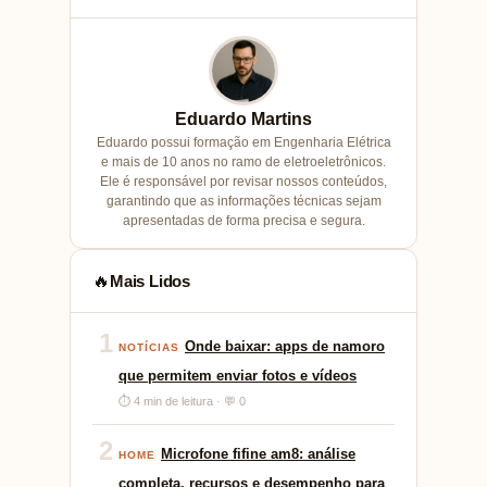
Eduardo Martins
Eduardo possui formação em Engenharia Elétrica
e mais de 10 anos no ramo de eletroeletrônicos.
Ele é responsável por revisar nossos conteúdos,
garantindo que as informações técnicas sejam
apresentadas de forma precisa e segura.
Mais Lidos
🔥
1
Onde baixar: apps de namoro
NOTÍCIAS
que permitem enviar fotos e vídeos
⏱ 4 min de leitura · 💬 0
2
Microfone fifine am8: análise
HOME
completa, recursos e desempenho para