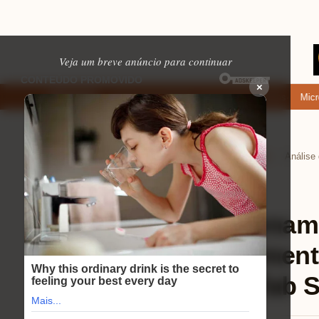
Veja um breve anúncio para continuar
×
Onde baixar: apps de namoro que permitem enviar fotos e vídeos
Microfon
EM ALTA
Home
Tecnologia e Eletrônicos
Tablets
›
›
›
Tablets
⏱ 11 min de leitura
Análise de Armazenam
Espaço Você Realmente
Samsung Galaxy Tab S