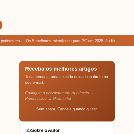
dcasters
Os 5 melhores microfones para PC em 2025: áudio limpo para g
Receba os melhores artigos
Toda semana, uma seleção cuidadosa direto no
seu e-mail.
Configure a newsletter em Aparência →
Personalizar → Newsletter.
Sem spam. Cancele quando quiser.
Sobre o Autor
✍️