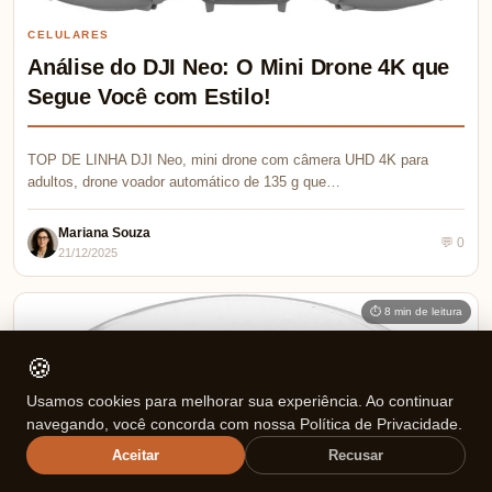
CELULARES
Análise do DJI Neo: O Mini Drone 4K que
Segue Você com Estilo!
TOP DE LINHA DJI Neo, mini drone com câmera UHD 4K para
adultos, drone voador automático de 135 g que…
Mariana Souza
💬 0
21/12/2025
⏱ 8 min de leitura
🍪
Usamos cookies para melhorar sua experiência. Ao continuar
navegando, você concorda com nossa Política de Privacidade.
Aceitar
Recusar