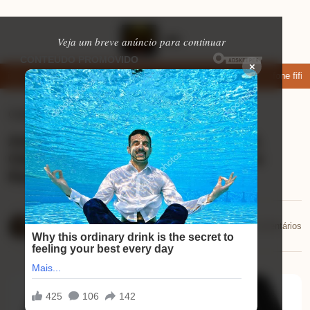
Veja um breve anúncio para continuar
×
xar: apps de namoro que permitem enviar fotos e vídeos
Microfone fifine
Celulares
⏱ 9 min de leitura
Análise da Fritadeira Oven Fryer 12L
Oster 3 em 1: Surpreenda-se com os
Resultados!
Mariana Souza
📅 19/11/2025
💬 0 comentários
19/11/2025