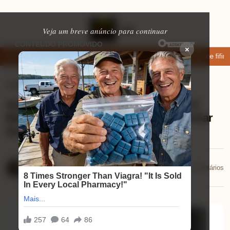
Veja um breve anúncio para continuar
×
ar: apps de namoro que permitem enviar fotos e vídeos
Microfone fifine
Celulares
⏱ 8 min de leitura
Análise KINGSTER VEDO AROMA: O
Microfone Sem Fio Que Vai Transformar
Suas Gravações!
Mariana Souza
📅 18/12/2025
💬 0 comentários
18/12/2025