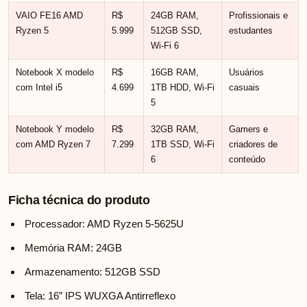
VAIO FE16 AMD
R$
24GB RAM,
Profissionais e
Ryzen 5
5.999
512GB SSD,
estudantes
Wi-Fi 6
Notebook X modelo
R$
16GB RAM,
Usuários
com Intel i5
4.699
1TB HDD, Wi-Fi
casuais
5
Notebook Y modelo
R$
32GB RAM,
Gamers e
com AMD Ryzen 7
7.299
1TB SSD, Wi-Fi
criadores de
6
conteúdo
Ficha técnica do produto
Processador: AMD Ryzen 5-5625U
Memória RAM: 24GB
Armazenamento: 512GB SSD
Tela: 16” IPS WUXGA Antirreflexo