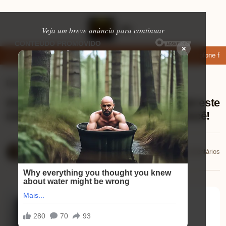
Veja um breve anúncio para continuar
×
aixar: apps de namoro que permitem enviar fotos e vídeos
Microfone fifi
Eletrônicos
⏱ 9 min de leitura
Análise VAIO FE16: descubra por que este
notebook é a escolha perfeita para você!
Mariana Souza
📅 23/02/2026
💬 0 comentários
23/02/2026