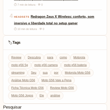
⏱ 7 min de leitura · 💬 0
4
Redragon Zeus X Wireless: conforto, som
HEADSETS
imersivo e liberdade total no setup gamer
⏱ 10 min de leitura · 💬 0
Tags
🏷️
Review
Descubra
para
como
Motorola
moto g56 5g
moto g56 camera
moto g56 bateria
streaming
Seu
sua
por
Motorola Moto G56
Análise Moto G56
Moto G56 Vale a Pena
Ficha Técnica Moto G56
Review Moto G56
Moto G56 Jogos
Ele
análise
Pesquisar