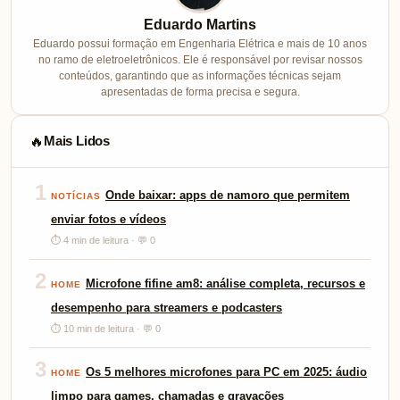
Eduardo Martins
Eduardo possui formação em Engenharia Elétrica e mais de 10 anos
no ramo de eletroeletrônicos. Ele é responsável por revisar nossos
conteúdos, garantindo que as informações técnicas sejam
apresentadas de forma precisa e segura.
Mais Lidos
🔥
1
Onde baixar: apps de namoro que permitem
NOTÍCIAS
enviar fotos e vídeos
⏱ 4 min de leitura · 💬 0
2
Microfone fifine am8: análise completa, recursos e
HOME
desempenho para streamers e podcasters
⏱ 10 min de leitura · 💬 0
3
Os 5 melhores microfones para PC em 2025: áudio
HOME
limpo para games, chamadas e gravações