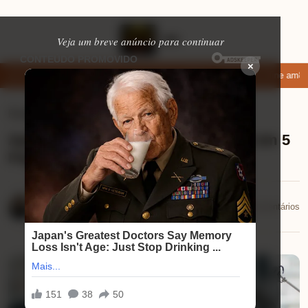
Veja um breve anúncio para continuar
×
pps de namoro que permitem enviar fotos e vídeos
Microfone fifine am8: 
Ferramentas úteis
⏱ 10 min de leitura
Aprenda a Contratar o Seguro Ideal em 5
Passos Simples
Eduardo Martins
📅 29/09/2025
💬 0 comentários
29/09/2025