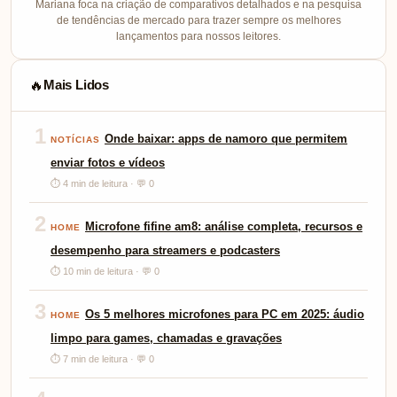
Mariana foca na criação de comparativos detalhados e na pesquisa
de tendências de mercado para trazer sempre os melhores
lançamentos para nossos leitores.
Mais Lidos
🔥
1
Onde baixar: apps de namoro que permitem
NOTÍCIAS
enviar fotos e vídeos
⏱ 4 min de leitura · 💬 0
2
Microfone fifine am8: análise completa, recursos e
HOME
desempenho para streamers e podcasters
⏱ 10 min de leitura · 💬 0
3
Os 5 melhores microfones para PC em 2025: áudio
HOME
limpo para games, chamadas e gravações
⏱ 7 min de leitura · 💬 0