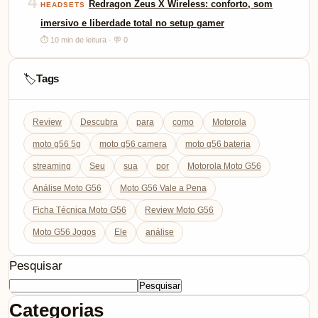
4
Redragon Zeus X Wireless: conforto, som
HEADSETS
imersivo e liberdade total no setup gamer
⏱ 10 min de leitura · 💬 0
Tags
🏷️
Review
Descubra
para
como
Motorola
moto g56 5g
moto g56 camera
moto g56 bateria
streaming
Seu
sua
por
Motorola Moto G56
Análise Moto G56
Moto G56 Vale a Pena
Ficha Técnica Moto G56
Review Moto G56
Moto G56 Jogos
Ele
análise
Pesquisar
Pesquisar
Categorias