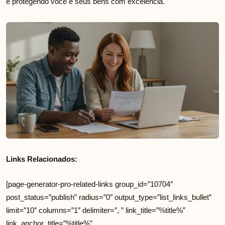
e protegendo você e seus bens com excelência.
Links Relacionados:
[page-generator-pro-related-links group_id=”10704″
post_status=”publish” radius=”0″ output_type=”list_links_bullet”
limit=”10″ columns=”1″ delimiter=”, ” link_title=”%title%”
link_anchor_title=”%title%”