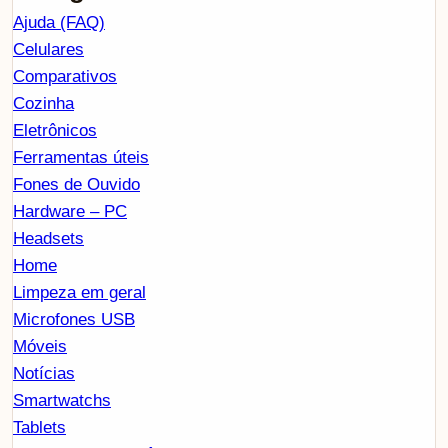
Ajuda (FAQ)
Celulares
Comparativos
Cozinha
Eletrônicos
Ferramentas úteis
Fones de Ouvido
Hardware – PC
Headsets
Home
Limpeza em geral
Microfones USB
Móveis
Notícias
Smartwatchs
Tablets