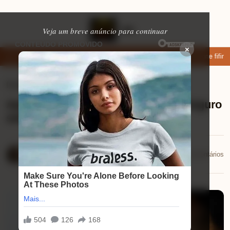
Veja um breve anúncio para continuar
×
xar: apps de namoro que permitem enviar fotos e vídeos
Microfone fifine
Ferramentas úteis
⏱ 10 min de leitura
Aprenda a Fazer a Vistoria do Seu Seguro
sem Erros
Mariana Souza
📅 29/09/2025
💬 0 comentários
29/09/2025