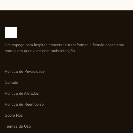
Um espaço para inspirar, conectar e transformar. Lifestyle consciente
para quem quer viver com mais intenção.
Política de Privacidade
Contato
Política de Afiliados
Política de Reembolso
Sobre Nós
Termos de Uso