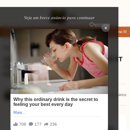
Veja um breve anúncio para continuar
×
ixar: apps de namoro que permitem enviar fotos e vídeos
Microfone fifin
Notícias
⏱ 5 min de leitura
ASRock apresenta a Radeon RX 9060 XT
Challenger Standard Edition com
frequência de clock reduzida
Eduardo Martins
📅 27/10/2025
💬 0 comentários
27/10/2025