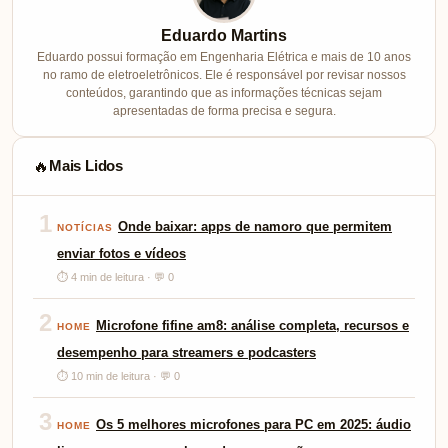
Eduardo Martins
Eduardo possui formação em Engenharia Elétrica e mais de 10 anos
no ramo de eletroeletrônicos. Ele é responsável por revisar nossos
conteúdos, garantindo que as informações técnicas sejam
apresentadas de forma precisa e segura.
Mais Lidos
🔥
1
Onde baixar: apps de namoro que permitem
NOTÍCIAS
enviar fotos e vídeos
⏱ 4 min de leitura · 💬 0
2
Microfone fifine am8: análise completa, recursos e
HOME
desempenho para streamers e podcasters
⏱ 10 min de leitura · 💬 0
3
Os 5 melhores microfones para PC em 2025: áudio
HOME