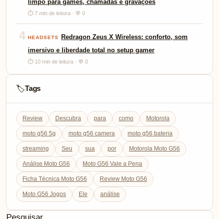
limpo para games, chamadas e gravações
⏱ 7 min de leitura · 💬 0
4
Redragon Zeus X Wireless: conforto, som
HEADSETS
imersivo e liberdade total no setup gamer
⏱ 10 min de leitura · 💬 0
Tags
🏷️
Review
Descubra
para
como
Motorola
moto g56 5g
moto g56 camera
moto g56 bateria
streaming
Seu
sua
por
Motorola Moto G56
Análise Moto G56
Moto G56 Vale a Pena
Ficha Técnica Moto G56
Review Moto G56
Moto G56 Jogos
Ele
análise
Pesquisar