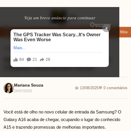
Veja um breve anúncio para continuar
×
ar: apps de namoro que permitem enviar fotos e vídeos
Microfone fifine 
Celulares
⏱ 7 min de leitura
Samsung galaxy a16 é bom? análise
completa, ficha técnica e preço
Mariana Souza
📅 13/08/2025
💬 0 comentários
26/07/2025
Você está de olho no novo celular de entrada da Samsung? O
Galaxy A16 acaba de chegar, ocupando o lugar do conhecido
A15 e trazendo promessas de melhorias importantes.