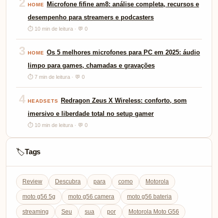
2
Microfone fifine am8: análise completa, recursos e
HOME
desempenho para streamers e podcasters
⏱ 10 min de leitura · 💬 0
3
Os 5 melhores microfones para PC em 2025: áudio
HOME
limpo para games, chamadas e gravações
⏱ 7 min de leitura · 💬 0
4
Redragon Zeus X Wireless: conforto, som
HEADSETS
imersivo e liberdade total no setup gamer
⏱ 10 min de leitura · 💬 0
Tags
🏷️
Review
Descubra
para
como
Motorola
moto g56 5g
moto g56 camera
moto g56 bateria
streaming
Seu
sua
por
Motorola Moto G56