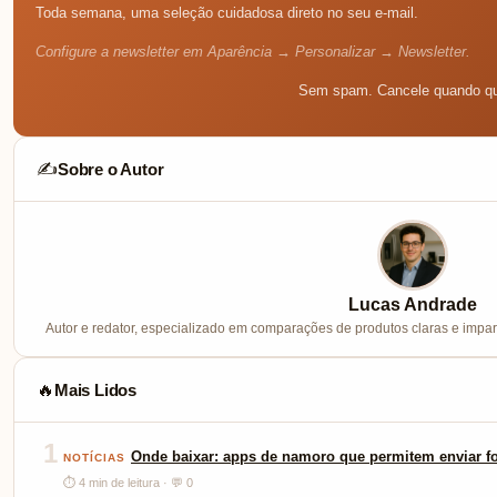
Toda semana, uma seleção cuidadosa direto no seu e-mail.
Configure a newsletter em Aparência → Personalizar → Newsletter.
Sem spam. Cancele quando qu
Sobre o Autor
✍️
Lucas Andrade
Autor e redator, especializado em comparações de produtos claras e imparc
Mais Lidos
🔥
1
Onde baixar: apps de namoro que permitem enviar fo
NOTÍCIAS
⏱ 4 min de leitura · 💬 0