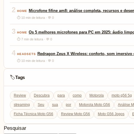
2
Microfone fifine am8: análise completa, recursos e des
HOME
⏱ 10 min de leitura · 💬 0
3
Os 5 melhores microfones para PC em 2025: áudio limp
HOME
⏱ 7 min de leitura · 💬 0
4
Redragon Zeus X Wireless: conforto, som imersivo e
HEADSETS
⏱ 10 min de leitura · 💬 0
Tags
🏷️
Review
Descubra
para
como
Motorola
moto g56 5g
streaming
Seu
sua
por
Motorola Moto G56
Análise 
Ficha Técnica Moto G56
Review Moto G56
Moto G56 Jogos
E
Pesquisar