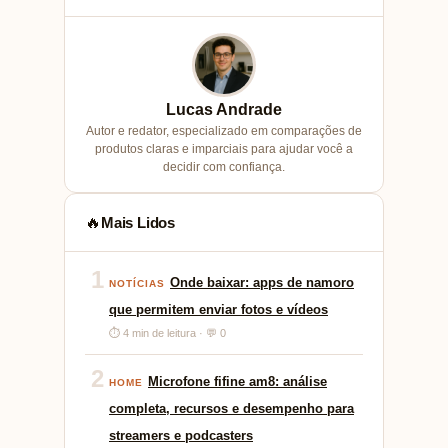
Lucas Andrade
Autor e redator, especializado em comparações de
produtos claras e imparciais para ajudar você a
decidir com confiança.
Mais Lidos
🔥
1
Onde baixar: apps de namoro
NOTÍCIAS
que permitem enviar fotos e vídeos
⏱ 4 min de leitura · 💬 0
2
Microfone fifine am8: análise
HOME
completa, recursos e desempenho para
streamers e podcasters