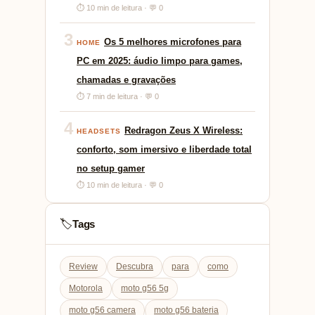
⏱ 10 min de leitura · 💬 0
3
Os 5 melhores microfones para
HOME
PC em 2025: áudio limpo para games,
chamadas e gravações
⏱ 7 min de leitura · 💬 0
4
Redragon Zeus X Wireless:
HEADSETS
conforto, som imersivo e liberdade total
no setup gamer
⏱ 10 min de leitura · 💬 0
Tags
🏷️
Review
Descubra
para
como
Motorola
moto g56 5g
moto g56 camera
moto g56 bateria