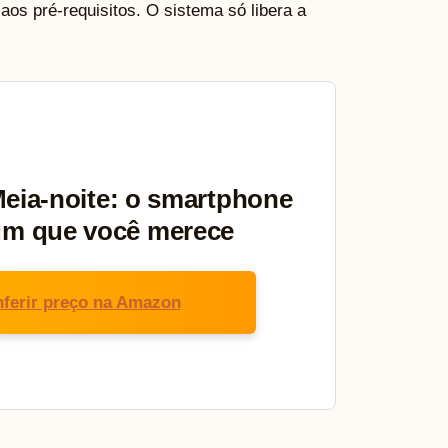
os pré-requisitos. O sistema só libera a
eia-noite: o smartphone
um que você merece
ferir preço na Amazon