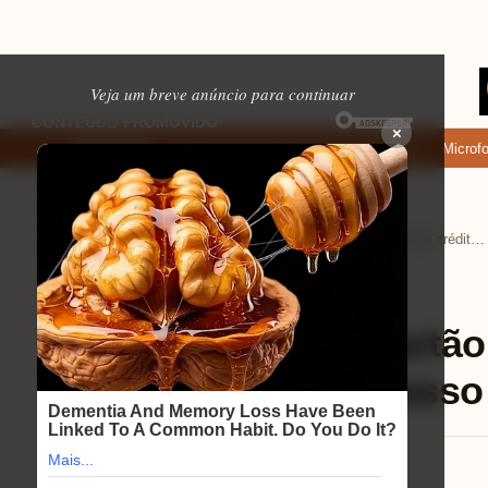
Veja um breve anúncio para continuar
×
de baixar: apps de namoro que permitem enviar fotos e vídeos
Microfone 
EM ALTA
Home
Ajuda (FAQ)
›
›
Como cadastrar cartão de crédito no iPhone: passo a passo simples 2025
Ajuda (FAQ)
⏱ 6 min de leitura
Como cadastrar cartão 
iPhone: passo a passo
Lucas Andrade