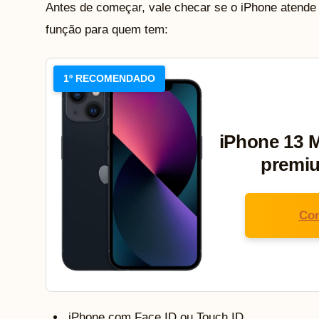
Antes de começar, vale checar se o iPhone atende a
função para quem tem:
1º RECOMENDADO
iPhone 13 M
premi
Con
iPhone com Face ID ou Touch ID