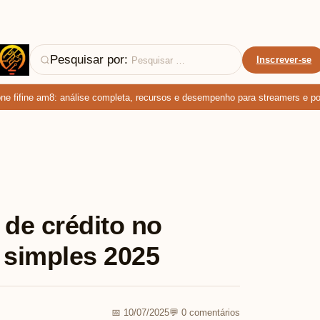
Pesquisar por:
Inscrever-se
fifine am8: análise completa, recursos e desempenho para streamers e podca
de crédito no
 simples 2025
📅 10/07/2025
💬 0 comentários