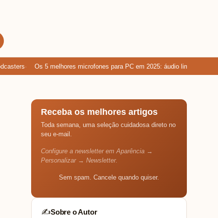
sters
Os 5 melhores microfones para PC em 2025: áudio limpo para gam
Receba os melhores artigos
Toda semana, uma seleção cuidadosa direto no
seu e-mail.
Configure a newsletter em Aparência →
Personalizar → Newsletter.
Sem spam. Cancele quando quiser.
Sobre o Autor
✍️