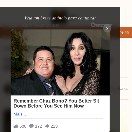
Veja um breve anúncio para continuar
×
xar: apps de namoro que permitem enviar fotos e vídeos
Microfone fifine
Ferramentas úteis
⏱ 9 min de leitura
Como um Seguro Pode ser Rápido e
Eficiente
Mariana Souza
📅 29/09/2025
💬 0 comentários
29/09/2025