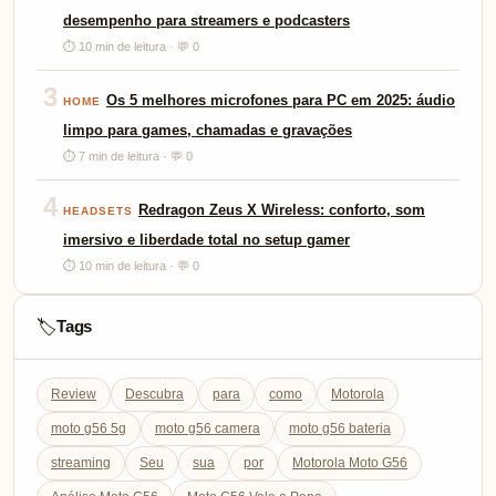
desempenho para streamers e podcasters
⏱ 10 min de leitura · 💬 0
3
Os 5 melhores microfones para PC em 2025: áudio
HOME
limpo para games, chamadas e gravações
⏱ 7 min de leitura · 💬 0
4
Redragon Zeus X Wireless: conforto, som
HEADSETS
imersivo e liberdade total no setup gamer
⏱ 10 min de leitura · 💬 0
Tags
🏷️
Review
Descubra
para
como
Motorola
moto g56 5g
moto g56 camera
moto g56 bateria
streaming
Seu
sua
por
Motorola Moto G56