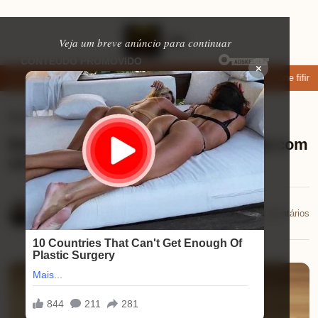
Veja um breve anúncio para continuar
×
xar: apps de namoro que permitem enviar fotos e vídeos
Microfone fifine
Ferramentas úteis
⏱ 11 min de leitura
Descubra Como Proteger Sua Renda com
um Seguro de Acidentes Pessoais
Eduardo Martins
📅 29/09/2025
💬 0 comentários
29/09/2025