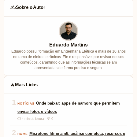
Sobre o Autor
✍️
Eduardo Martins
Eduardo possui formação em Engenharia Elétrica e mais de 10 anos
no ramo de eletroeletrônicos. Ele é responsável por revisar nossos
conteúdos, garantindo que as informações técnicas sejam
apresentadas de forma precisa e segura.
Mais Lidos
🔥
1
Onde baixar: apps de namoro que permitem
NOTÍCIAS
enviar fotos e vídeos
⏱ 4 min de leitura · 💬 0
2
Microfone fifine am8: análise completa, recursos e
HOME