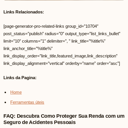
Links Relacionados:
[page-generator-pro-related-links group_id=”10704″
post_status=”publish” radius=”0″ output_type=”list_links_bullet”
limit=”10″ columns=”1″ delimiter=”, ” link_title=”%title%”
link_anchor_title=”%title%”
link_display_order=”link_title,featured_image,link_description”
link_display_alignment=”vertical” orderby=”name” order=”asc”]
Links da Pagina:
Home
Ferramentas úteis
FAQ: Descubra Como Proteger Sua Renda com um
Seguro de Acidentes Pessoais