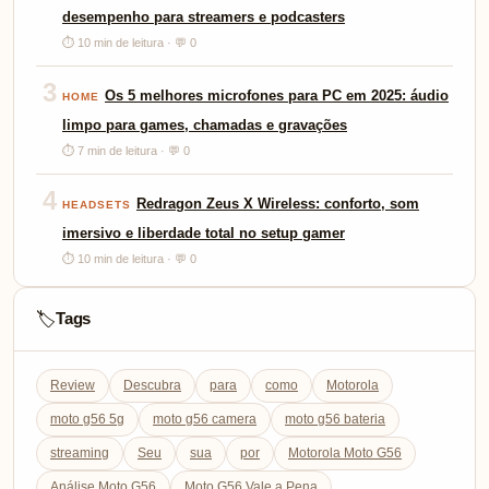
desempenho para streamers e podcasters
⏱ 10 min de leitura · 💬 0
3
Os 5 melhores microfones para PC em 2025: áudio
HOME
limpo para games, chamadas e gravações
⏱ 7 min de leitura · 💬 0
4
Redragon Zeus X Wireless: conforto, som
HEADSETS
imersivo e liberdade total no setup gamer
⏱ 10 min de leitura · 💬 0
Tags
🏷️
Review
Descubra
para
como
Motorola
moto g56 5g
moto g56 camera
moto g56 bateria
streaming
Seu
sua
por
Motorola Moto G56
Análise Moto G56
Moto G56 Vale a Pena