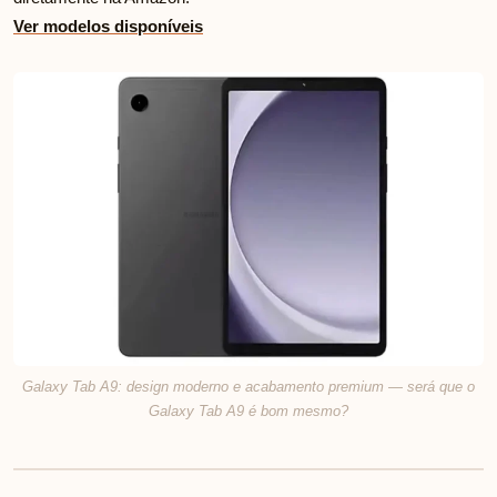
Ver modelos disponíveis
Galaxy Tab A9: design moderno e acabamento premium — será que o
Galaxy Tab A9 é bom mesmo?