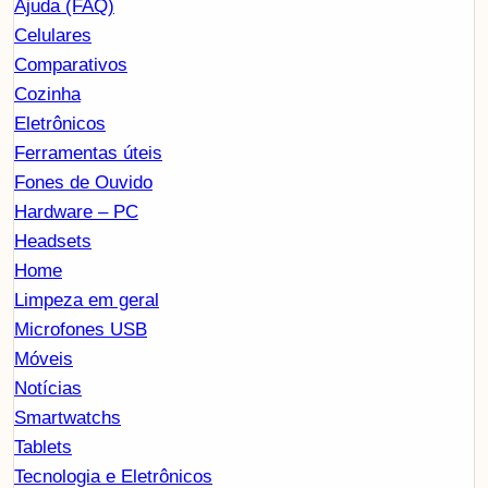
Ajuda (FAQ)
Celulares
Comparativos
Cozinha
Eletrônicos
Ferramentas úteis
Fones de Ouvido
Hardware – PC
Headsets
Home
Limpeza em geral
Microfones USB
Móveis
Notícias
Smartwatchs
Tablets
Tecnologia e Eletrônicos