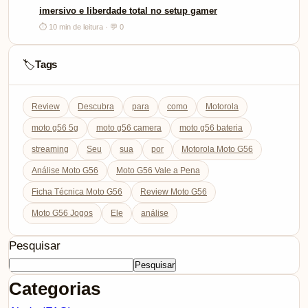
imersivo e liberdade total no setup gamer
⏱ 10 min de leitura · 💬 0
Tags
🏷️
Review
Descubra
para
como
Motorola
moto g56 5g
moto g56 camera
moto g56 bateria
streaming
Seu
sua
por
Motorola Moto G56
Análise Moto G56
Moto G56 Vale a Pena
Ficha Técnica Moto G56
Review Moto G56
Moto G56 Jogos
Ele
análise
Pesquisar
Pesquisar
Categorias