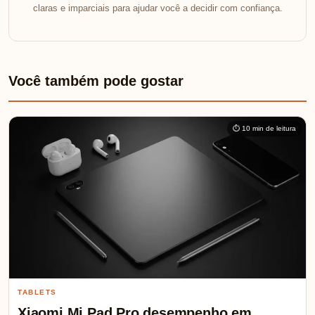
claras e imparciais para ajudar você a decidir com confiança.
Você também pode gostar
⏱ 10 min de leitura
TABLETS
Xiaomi Mi Pad Pro desempenho em