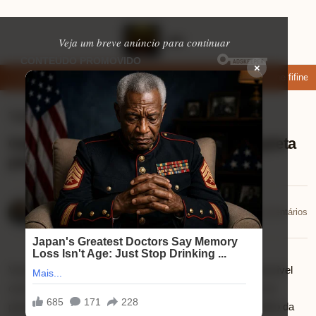
Veja um breve anúncio para continuar
×
r: apps de namoro que permitem enviar fotos e vídeos
Microfone fifine a
Tablets
⏱ 9 min de leitura
Galaxy Tab A9 é Bom? Análise Completa
para Estudo, Trabalho e Lazer
Lucas Andrade
📅 13/08/2025
💬 0 comentários
03/08/2025
Você está procurando um tablet que combine preço acessível
com funcionalidades para o dia a dia? Então deve estar se
perguntando:
Galaxy Tab A9 é bom mesmo?
Este modelo da