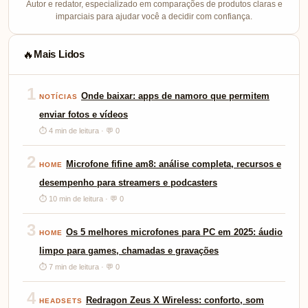
Autor e redator, especializado em comparações de produtos claras e
imparciais para ajudar você a decidir com confiança.
Mais Lidos
🔥
1
Onde baixar: apps de namoro que permitem
NOTÍCIAS
enviar fotos e vídeos
⏱ 4 min de leitura · 💬 0
2
Microfone fifine am8: análise completa, recursos e
HOME
desempenho para streamers e podcasters
⏱ 10 min de leitura · 💬 0
3
Os 5 melhores microfones para PC em 2025: áudio
HOME
limpo para games, chamadas e gravações
⏱ 7 min de leitura · 💬 0
4
Redragon Zeus X Wireless: conforto, som
HEADSETS