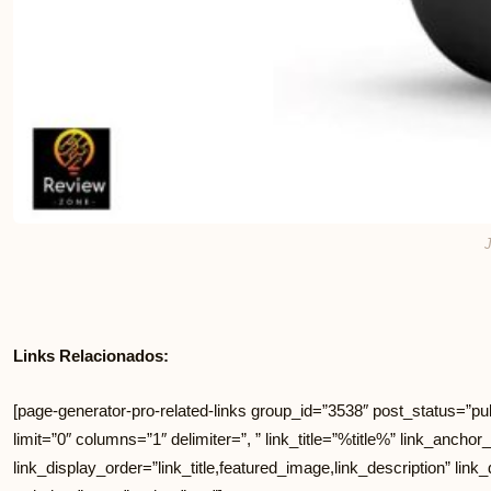
J
Links Relacionados:
[page-generator-pro-related-links group_id=”3538″ post_status=”publ
limit=”0″ columns=”1″ delimiter=”, ” link_title=”%title%” link_anchor_
link_display_order=”link_title,featured_image,link_description” link