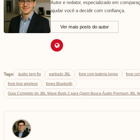
Autor e redator, especializado em comparaç
ajudar você a decidir com confiança.
Ver mais posts do autor
Tags:
áudio sem fio
earbuds JBL
fone com bateria longa
fone con
fone true wireless
fones Bluetooth
Guia Completo do JBL Wave Buds 2 para Quem Busca Áudio Premium JBL W