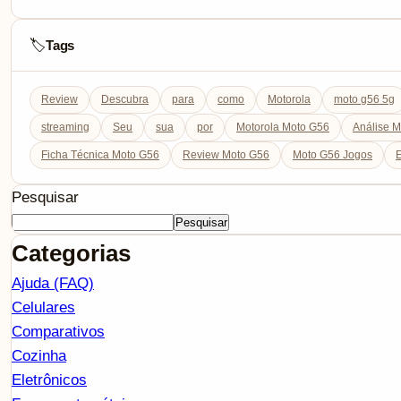
Tags
🏷️
Review
Descubra
para
como
Motorola
moto g56 5g
streaming
Seu
sua
por
Motorola Moto G56
Análise 
Ficha Técnica Moto G56
Review Moto G56
Moto G56 Jogos
E
Pesquisar
Pesquisar
Categorias
Ajuda (FAQ)
Celulares
Comparativos
Cozinha
Eletrônicos