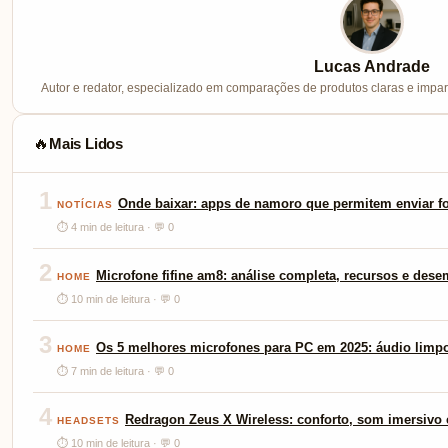
Lucas Andrade
Autor e redator, especializado em comparações de produtos claras e imparc
Mais Lidos
🔥
1
Onde baixar: apps de namoro que permitem enviar fo
NOTÍCIAS
⏱ 4 min de leitura · 💬 0
2
Microfone fifine am8: análise completa, recursos e des
HOME
⏱ 10 min de leitura · 💬 0
3
Os 5 melhores microfones para PC em 2025: áudio limp
HOME
⏱ 7 min de leitura · 💬 0
4
Redragon Zeus X Wireless: conforto, som imersivo e
HEADSETS
⏱ 10 min de leitura · 💬 0