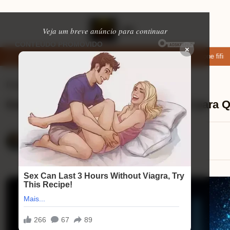
Veja um breve anúncio para continuar
×
xar: apps de namoro que permitem enviar fotos e vídeos
Microfone fifine
Fones de Ouvido
⏱ 9 min de leitura
Guia Completo do JBL Wave Buds 2 para
Lucas Andrade
10/08/2025