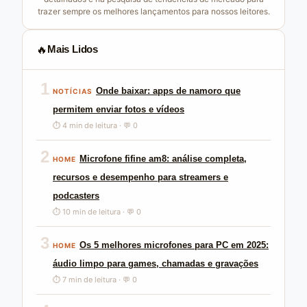
trazer sempre os melhores lançamentos para nossos leitores.
🔥
Mais Lidos
1
Onde baixar: apps de namoro que
NOTÍCIAS
permitem enviar fotos e vídeos
⏱ 4 min de leitura · 💬 0
2
Microfone fifine am8: análise completa,
HOME
recursos e desempenho para streamers e
podcasters
⏱ 10 min de leitura · 💬 0
3
Os 5 melhores microfones para PC em 2025:
HOME
áudio limpo para games, chamadas e gravações
⏱ 7 min de leitura · 💬 0