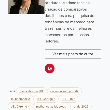
produtos, Mariana foca na
criação de comparativos
detalhados e na pesquisa de
tendências de mercado para
trazer sempre os melhores
lançamentos para nossos
leitores.
Ver mais posts do autor
Tags:
Caixa de som JBL
caixa de som portátil
jbl boombox 3
JBL Charge 5
JBL Flip 6
JBL Xtreme 4
melhor caixa bluetooth
praia 2025