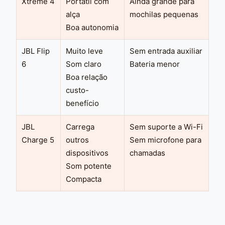
Xtreme 4
Portátil com
Ainda grande para
alça
mochilas pequenas
Boa autonomia
JBL Flip
Muito leve
Sem entrada auxiliar
6
Som claro
Bateria menor
Boa relação
custo-
benefício
JBL
Carrega
Sem suporte a Wi-Fi
Charge 5
outros
Sem microfone para
dispositivos
chamadas
Som potente
Compacta