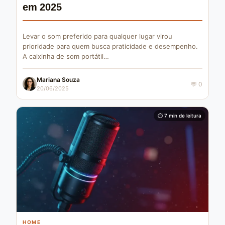
em 2025
Levar o som preferido para qualquer lugar virou
prioridade para quem busca praticidade e desempenho.
A caixinha de som portátil…
Mariana Souza
💬 0
20/06/2025
⏱ 7 min de leitura
HOME