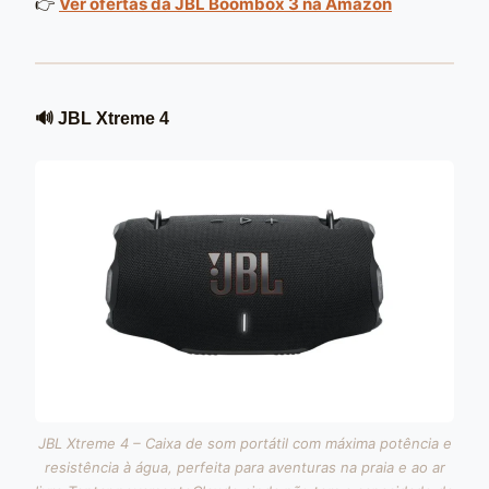
👉
Ver ofertas da JBL Boombox 3 na Amazon
🔊 JBL Xtreme 4
JBL Xtreme 4 – Caixa de som portátil com máxima potência e
resistência à água, perfeita para aventuras na praia e ao ar