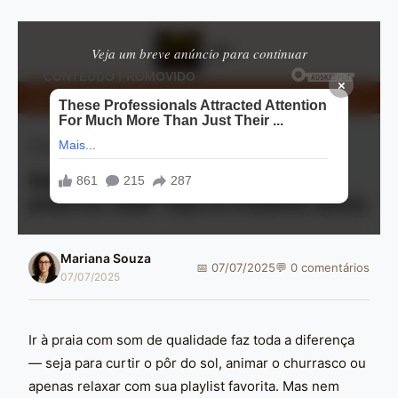
Veja um breve anúncio para continuar
×
e baixar: apps de namoro que permitem enviar fotos e vídeos
Micro
Comparativos
⏱ 6 min de leitura
Melhor caixa de som da JBL para
praia em 2025: veja os modelos ideais
Mariana Souza
📅 07/07/2025
💬 0 comentários
07/07/2025
Ir à praia com som de qualidade faz toda a diferença
— seja para curtir o pôr do sol, animar o churrasco ou
apenas relaxar com sua playlist favorita. Mas nem