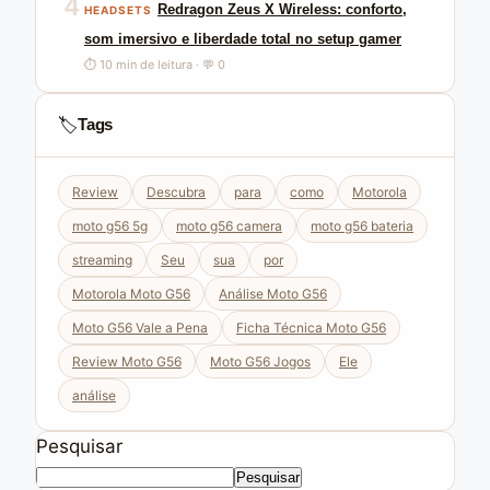
4
Redragon Zeus X Wireless: conforto,
HEADSETS
som imersivo e liberdade total no setup gamer
⏱ 10 min de leitura · 💬 0
🏷️
Tags
Review
Descubra
para
como
Motorola
moto g56 5g
moto g56 camera
moto g56 bateria
streaming
Seu
sua
por
Motorola Moto G56
Análise Moto G56
Moto G56 Vale a Pena
Ficha Técnica Moto G56
Review Moto G56
Moto G56 Jogos
Ele
análise
Pesquisar
Pesquisar