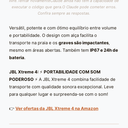
livre.Tentar novamenteClaude ainda não tem a capacidade de
executar o código que gera.O Claude pode cometer erros.
Confira sempre as respostas.
Versátil, potente e com ótimo equilíbrio entre volume
e portabilidade. O design com alça facilita o
transporte na praia e os
graves são impactantes
,
mesmo em áreas abertas. Também tem
IP67 e 24h de
bateria
.
JBL Xtreme 4:
⚡
PORTABILIDADE COM SOM
PODEROSO
⚡ A JBL Xtreme 4 combina facilidade de
transporte com qualidade sonora excepcional. Leve
para qualquer lugar e surpreenda-se com o som!
👉
Ver ofertas da JBL Xtreme 4 na Amazon