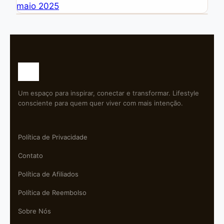
maio 2025
Um espaço para inspirar, conectar e transformar. Lifestyle
consciente para quem quer viver com mais intenção.
Política de Privacidade
Contato
Política de Afiliados
Política de Reembolso
Sobre Nós