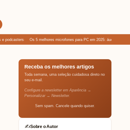
podcasters
Os 5 melhores microfones para PC em 2025: áudio limpo para
Receba os melhores artigos
Toda semana, uma seleção cuidadosa direto no
seu e-mail.
Configure a newsletter em Aparência →
Personalizar → Newsletter.
Sem spam. Cancele quando quiser.
Sobre o Autor
✍️