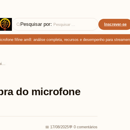
Pesquisar por:
Inscrever-se
fone fifine am8: análise completa, recursos e desempenho para streamers e 
Guia definitivo de compra do microfone dinâmico Fifine
pra do microfone
📅 17/08/2025
💬 0 comentários