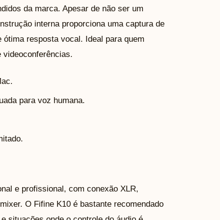
didos da marca. Apesar de não ser um
onstrução interna proporciona uma captura de
 ótima resposta vocal. Ideal para quem
 videoconferências.
Mac.
uada para voz humana.
itado.
nal e profissional, com conexão XLR,
u mixer. O Fifine K10 é bastante recomendado
e situações onde o controle do áudio é