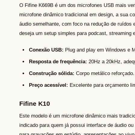
O Fifine K669B é um dos microfones USB mais ven
microfone dinâmico tradicional em design, a sua c
áudio semelhante, com foco na redução de ruídos e
deseja um setup simples para podcast, streaming e
Conexão USB:
Plug and play em Windows e 
Resposta de frequência:
20Hz a 20kHz, adeq
Construção sólida:
Corpo metálico reforçado.
Preço acessível:
Excelente para orçamento lim
Fifine K10
Este modelo é um microfone dinâmico mais tradicio
indicado para quem já possui interface de áudio o
para gravações em estúdio, apresentações ao vivo 