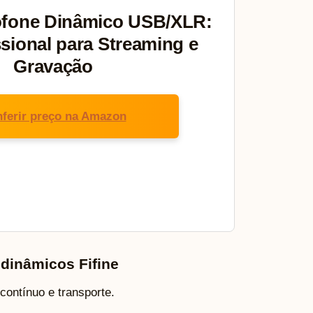
ofone Dinâmico USB/XLR:
sional para Streaming e
Gravação
ferir preço na Amazon
 dinâmicos Fifine
contínuo e transporte.