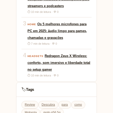
streamers e podcasters
⏱ 10 min de leitura · 💬 0
3
Os 5 melhores microfones para
HOME
PC em 2025: áudio limpo para games,
chamadas e gravações
⏱ 7 min de leitura · 💬 0
4
Redragon Zeus X Wireless:
HEADSETS
conforto, som imersivo e liberdade total
no setup gamer
⏱ 10 min de leitura · 💬 0
Tags
🏷️
Review
Descubra
para
como
Motorola
moto g56 5g