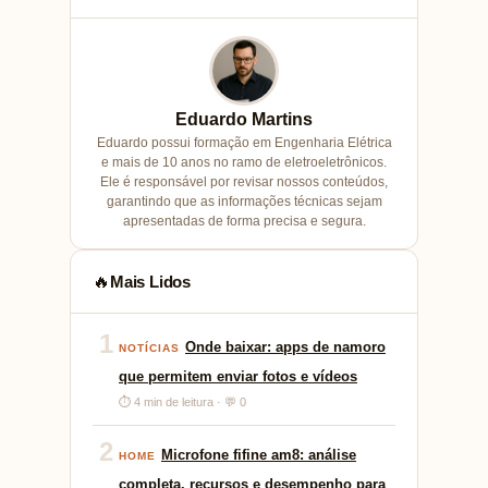
Eduardo Martins
Eduardo possui formação em Engenharia Elétrica
e mais de 10 anos no ramo de eletroeletrônicos.
Ele é responsável por revisar nossos conteúdos,
garantindo que as informações técnicas sejam
apresentadas de forma precisa e segura.
Mais Lidos
🔥
1
Onde baixar: apps de namoro
NOTÍCIAS
que permitem enviar fotos e vídeos
⏱ 4 min de leitura · 💬 0
2
Microfone fifine am8: análise
HOME
completa, recursos e desempenho para