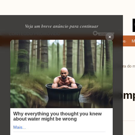
Veja um breve anúncio para continuar
×
Onde baixar: apps de namoro que permitem enviar fotos e vídeos
Micro
EM ALTA
Home
Microfones USB
›
›
Microfones USB
⏱ 11 min de leitura
Guia definitivo de com
dinâmico Fifine
Eduardo Martins