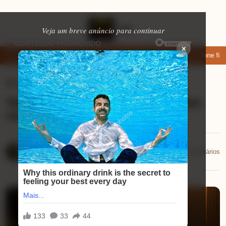
Veja um breve anúncio para continuar
×
ixar: apps de namoro que permitem enviar fotos e vídeos
Microfone fifin
Microfones USB
⏱ 10 min de leitura
Testamos o microfone dinâmico Fifine:
resultados surpreendentes
Lucas Andrade
📅 17/08/2025
💬 0 comentários
17/08/2025