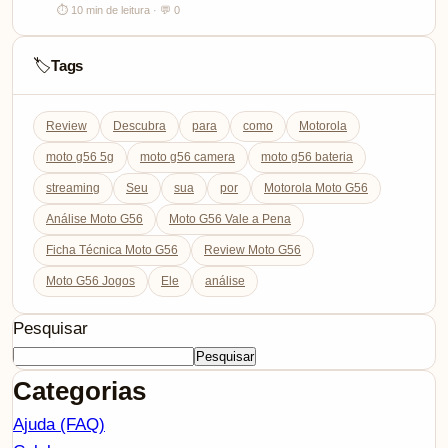
⏱ 10 min de leitura · 💬 0
Tags
🏷️
Review
Descubra
para
como
Motorola
moto g56 5g
moto g56 camera
moto g56 bateria
streaming
Seu
sua
por
Motorola Moto G56
Análise Moto G56
Moto G56 Vale a Pena
Ficha Técnica Moto G56
Review Moto G56
Moto G56 Jogos
Ele
análise
Pesquisar
Pesquisar
Categorias
Ajuda (FAQ)