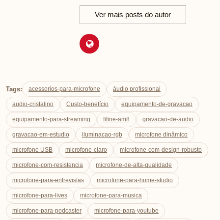
Ver mais posts do autor
Tags:
acessorios-para-microfone
áudio profissional
audio-cristalino
Custo-benefício
equipamento-de-gravacao
equipamento-para-streaming
fifine-am8
gravacao-de-audio
gravacao-em-estudio
iluminacao-rgb
microfone dinâmico
microfone USB
microfone-claro
microfone-com-design-robusto
microfone-com-resistencia
microfone-de-alta-qualidade
microfone-para-entrevistas
microfone-para-home-studio
microfone-para-lives
microfone-para-musica
microfone-para-podcaster
microfone-para-youtube