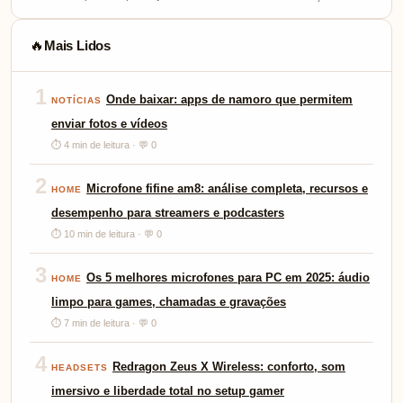
Mais Lidos
🔥
1
Onde baixar: apps de namoro que permitem
NOTÍCIAS
enviar fotos e vídeos
⏱ 4 min de leitura · 💬 0
2
Microfone fifine am8: análise completa, recursos e
HOME
desempenho para streamers e podcasters
⏱ 10 min de leitura · 💬 0
3
Os 5 melhores microfones para PC em 2025: áudio
HOME
limpo para games, chamadas e gravações
⏱ 7 min de leitura · 💬 0
4
Redragon Zeus X Wireless: conforto, som
HEADSETS
imersivo e liberdade total no setup gamer