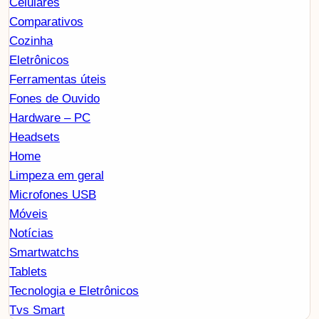
Celulares
Comparativos
Cozinha
Eletrônicos
Ferramentas úteis
Fones de Ouvido
Hardware – PC
Headsets
Home
Limpeza em geral
Microfones USB
Móveis
Notícias
Smartwatchs
Tablets
Tecnologia e Eletrônicos
Tvs Smart