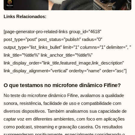
Links Relacionados:
[page-generator-pro-related-links group_id=”4618″
post_type=”post” post_status=”publish” radius=”0″
output_type=”list_links_bullet” limit=”1″ columns=”1″ delimiter=”, ”
link_title=”%title%” link_anchor_title=”%title%”
link_display_order=”link_title,featured_image,link_description”
link_display_alignment=”vertical” orderby=”name” order=”asc”]
O que testamos no microfone dinâmico Fifine?
No teste do microfone dinâmico Fifine, avaliamos a qualidade
sonora, resistência, facilidade de uso e compatibilidade com
diversos dispositivos. Também analisamos sua capacidade de
captar voz em diferentes ambientes, com foco em aplicações
como podcast, streaming e gravação caseira. Os resultados
surpreenderam positivamente, especialmente considerando o