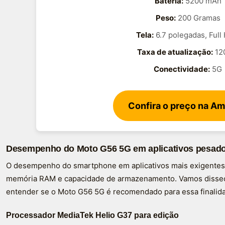
Bateria:
5200 mAh
Peso:
200 Gramas
Tela:
6.7 polegadas, Full
Taxa de atualização:
12
Conectividade:
5G
Confira o preço na A
Desempenho do Moto G56 5G em aplicativos pesado
O desempenho do smartphone em aplicativos mais exigentes
memória RAM e capacidade de armazenamento. Vamos dissec
entender se o Moto G56 5G é recomendado para essa finalid
Processador MediaTek Helio G37 para edição