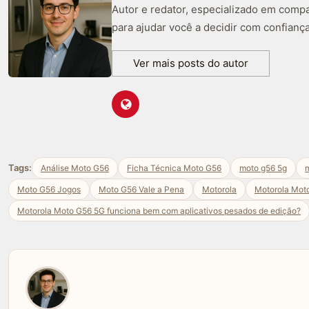
Autor e redator, especializado em compa
para ajudar você a decidir com confiança
Ver mais posts do autor
Tags:
Análise Moto G56
Ficha Técnica Moto G56
moto g56 5g
m
Moto G56 Jogos
Moto G56 Vale a Pena
Motorola
Motorola Mot
Motorola Moto G56 5G funciona bem com aplicativos pesados de edição?