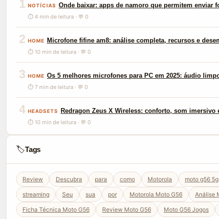
1
Onde baixar: apps de namoro que permitem enviar f
NOTÍCIAS
⏱ 4 min de leitura · 💬 0
2
Microfone fifine am8: análise completa, recursos e des
HOME
⏱ 10 min de leitura · 💬 0
3
Os 5 melhores microfones para PC em 2025: áudio limp
HOME
⏱ 7 min de leitura · 💬 0
4
Redragon Zeus X Wireless: conforto, som imersivo e
HEADSETS
⏱ 10 min de leitura · 💬 0
🏷️
Tags
Review
Descubra
para
como
Motorola
moto g56 5g
streaming
Seu
sua
por
Motorola Moto G56
Análise
Ficha Técnica Moto G56
Review Moto G56
Moto G56 Jogos