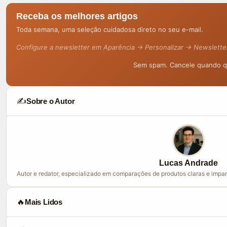
Receba os melhores artigos
Toda semana, uma seleção cuidadosa direto no seu e-mail.
Configure a newsletter em Aparência → Personalizar → Newslette
Sem spam. Cancele quando qu
✍️
Sobre o Autor
Lucas Andrade
Autor e redator, especializado em comparações de produtos claras e impar
🔥
Mais Lidos