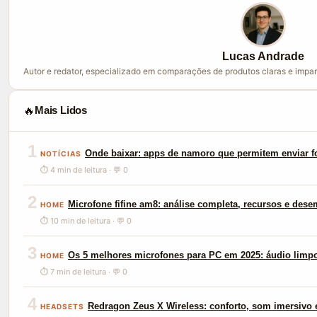
Lucas Andrade
Autor e redator, especializado em comparações de produtos claras e impar
🔥
Mais Lidos
1
Onde baixar: apps de namoro que permitem enviar f
NOTÍCIAS
⏱ 4 min de leitura · 💬 0
2
Microfone fifine am8: análise completa, recursos e des
HOME
⏱ 10 min de leitura · 💬 0
3
Os 5 melhores microfones para PC em 2025: áudio limp
HOME
⏱ 7 min de leitura · 💬 0
4
Redragon Zeus X Wireless: conforto, som imersivo e
HEADSETS