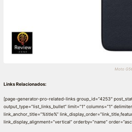
Moto G56
Links Relacionados:
[page-generator-pro-related-links group_id=”4253″ post_sta
output_type=”list_links_bullet” limit=”1″ columns=”1″ delimiter=
link_anchor_title=”%title%” link_display_order=”link_title,fea
link_display_alignment=”vertical” orderby=”name” order=”asc