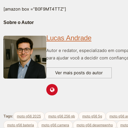
[amazon box =”B0F9MT4TTZ”]
Sobre o Autor
Lucas Andrade
Autor e redator, especializado em compa
para ajudar você a decidir com confiança
Ver mais posts do autor
Tags:
moto g56 2025
moto g56 256 gb
moto g56 5g
moto g56 a
moto g56 bateria
moto g56 camera
moto g56 desempenho
moto