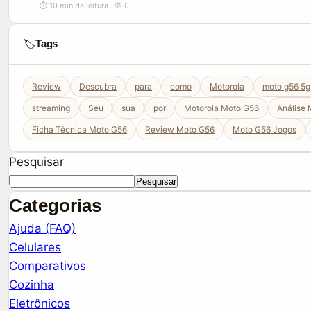
⏱ 10 min de leitura · 💬 0
🏷️
Tags
Review
Descubra
para
como
Motorola
moto g56 5g
streaming
Seu
sua
por
Motorola Moto G56
Análise
Ficha Técnica Moto G56
Review Moto G56
Moto G56 Jogos
Pesquisar
Pesquisar
Categorias
Ajuda (FAQ)
Celulares
Comparativos
Cozinha
Eletrônicos