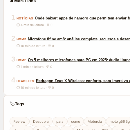
🔥
Mais Lidos
1
Onde baixar: apps de namoro que permitem enviar f
NOTÍCIAS
⏱ 4 min de leitura · 💬 0
2
Microfone fifine am8: análise completa, recursos e des
HOME
⏱ 10 min de leitura · 💬 0
3
Os 5 melhores microfones para PC em 2025: áudio limp
HOME
⏱ 7 min de leitura · 💬 0
4
Redragon Zeus X Wireless: conforto, som imersivo e
HEADSETS
⏱ 10 min de leitura · 💬 0
🏷️
Tags
Review
Descubra
para
como
Motorola
moto g56 5g