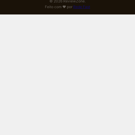
© 2026 ReviewZone.
Feito com ❤️ por
Rede Fast