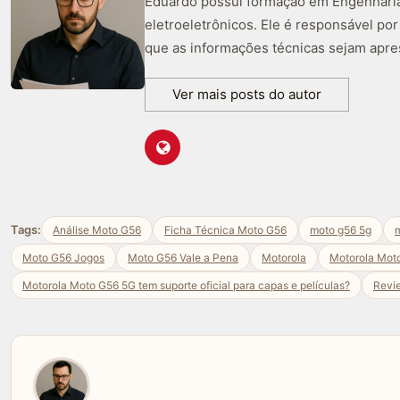
Eduardo possui formação em Engenharia 
eletroeletrônicos. Ele é responsável po
que as informações técnicas sejam apre
Ver mais posts do autor
Tags:
Análise Moto G56
Ficha Técnica Moto G56
moto g56 5g
m
Moto G56 Jogos
Moto G56 Vale a Pena
Motorola
Motorola Mot
Motorola Moto G56 5G tem suporte oficial para capas e películas?
Revi