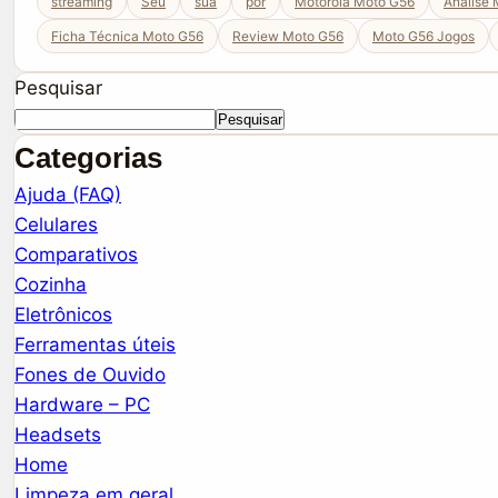
streaming
Seu
sua
por
Motorola Moto G56
Análise
Ficha Técnica Moto G56
Review Moto G56
Moto G56 Jogos
Pesquisar
Pesquisar
Categorias
Ajuda (FAQ)
Celulares
Comparativos
Cozinha
Eletrônicos
Ferramentas úteis
Fones de Ouvido
Hardware – PC
Headsets
Home
Limpeza em geral