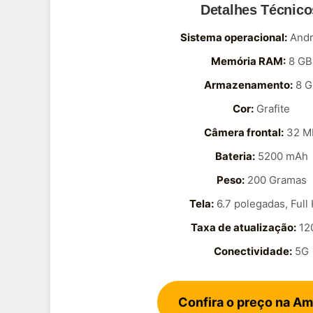
Detalhes Técnico
Sistema operacional:
Andr
Memória RAM:
8 GB
Armazenamento:
8 G
Cor:
Grafite
Câmera frontal:
32 M
Bateria:
5200 mAh
Peso:
200 Gramas
Tela:
6.7 polegadas, Full
Taxa de atualização:
12
Conectividade:
5G
Confira o preço na A