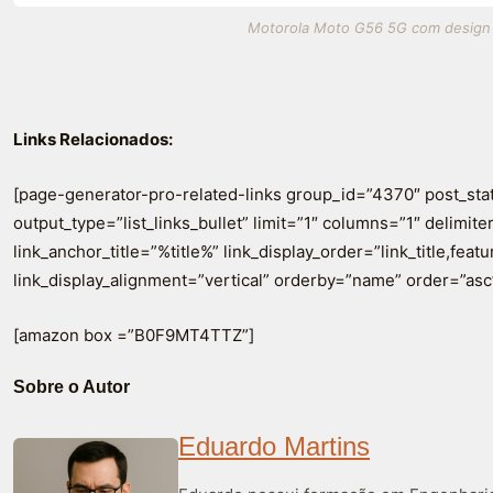
Motorola Moto G56 5G com design el
Links Relacionados:
[page-generator-pro-related-links group_id=”4370″ post_sta
output_type=”list_links_bullet” limit=”1″ columns=”1″ delimiter=
link_anchor_title=”%title%” link_display_order=”link_title,fea
link_display_alignment=”vertical” orderby=”name” order=”asc
[amazon box =”B0F9MT4TTZ”]
Sobre o Autor
Eduardo Martins