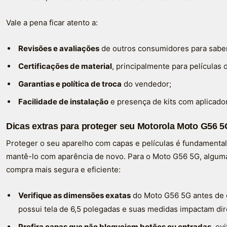
Vale a pena ficar atento a:
Revisões e avaliações
de outros consumidores para saber
Certificações de material
, principalmente para películas
Garantias e política de troca
do vendedor;
Facilidade de instalação
e presença de kits com aplicador
Dicas extras para proteger seu Motorola Moto G56 5
Proteger o seu aparelho com capas e películas é fundamental 
mantê-lo com aparência de novo. Para o Moto G56 5G, algum
compra mais segura e eficiente:
Verifique as dimensões exatas
do Moto G56 5G antes de 
possui tela de 6,5 polegadas e suas medidas impactam di
Prefira capas que não bloqueiem botões ou entradas
, ev