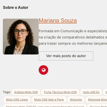
Sobre o Autor
Mariana Souza
Formada em Comunicação e especialista 
na criação de comparativos detalhados 
para trazer sempre os melhores lançame
Ver mais posts do autor
Tags:
Análise Moto G56
Ficha Técnica Moto G56
moto g56 5g
m
Moto G56 Jogos
Moto G56 Vale a Pena
Motorola
Motorola Mot
Motorola Moto G56 5G vem com carregador turbo incluso?
Review Mot