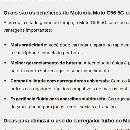
Quais são os benefícios do Motorola Moto G56 5G c
Além do já citado ganho de tempo, o Moto G56 5G com seu ca
vantagens importantes:
Mais praticidade:
Você pode carregar o aparelho rapidame
o smartphone conectado por horas.
Melhor gerenciamento de bateria:
A tecnologia rápida é 
bateria contra sobrecargas e superaquecimento.
Compatibilidade com carregadores universais:
Como o M
outros carregadores rápidos compatíveis de marcas confiá
Experiência fluida para aparelhos multitarefa:
Carregament
do smartphone para jogos, redes sociais e trabalho.
Dicas para otimizar o uso do carregador turbo no M