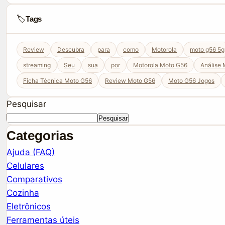
🏷️
Tags
Review
Descubra
para
como
Motorola
moto g56 5g
streaming
Seu
sua
por
Motorola Moto G56
Análise
Ficha Técnica Moto G56
Review Moto G56
Moto G56 Jogos
Pesquisar
Pesquisar
Categorias
Ajuda (FAQ)
Celulares
Comparativos
Cozinha
Eletrônicos
Ferramentas úteis