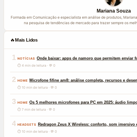
Mariana Souza
Formada em Comunicação e especialista em análise de produtos, Mariana
na pesquisa de tendências de mercado para trazer sempre os melh
🔥
Mais Lidos
1
Onde baixar: apps de namoro que permitem enviar f
NOTÍCIAS
⏱ 4 min de leitura · 💬 0
2
Microfone fifine am8: análise completa, recursos e des
HOME
⏱ 10 min de leitura · 💬 0
3
Os 5 melhores microfones para PC em 2025: áudio limp
HOME
⏱ 7 min de leitura · 💬 0
4
Redragon Zeus X Wireless: conforto, som imersivo e
HEADSETS
⏱ 10 min de leitura · 💬 0