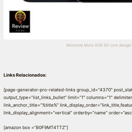
Motorola Moto G56 5G com design el
Links Relacionados:
[page-generator-pro-related-links group_id=”4370″ post_sta
output_type=”list_links_bullet” limit=”1″ columns=”1″ delimiter=
link_anchor_title=”%title%” link_display_order=”link_title,fea
link_display_alignment=”vertical” orderby=”name” order=”asc
[amazon box =”B0F9MT4TTZ”]