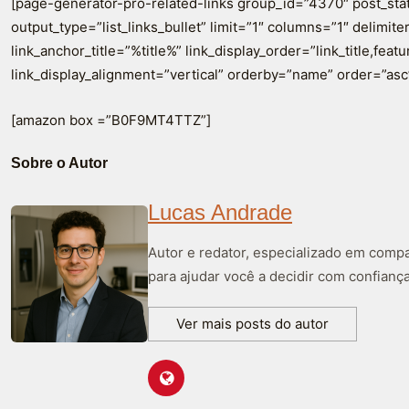
[page-generator-pro-related-links group_id=”4370″ post_sta
output_type=”list_links_bullet” limit=”1″ columns=”1″ delimiter=
link_anchor_title=”%title%” link_display_order=”link_title,fea
link_display_alignment=”vertical” orderby=”name” order=”asc
[amazon box =”B0F9MT4TTZ”]
Sobre o Autor
Lucas Andrade
Autor e redator, especializado em compa
para ajudar você a decidir com confiança
Ver mais posts do autor