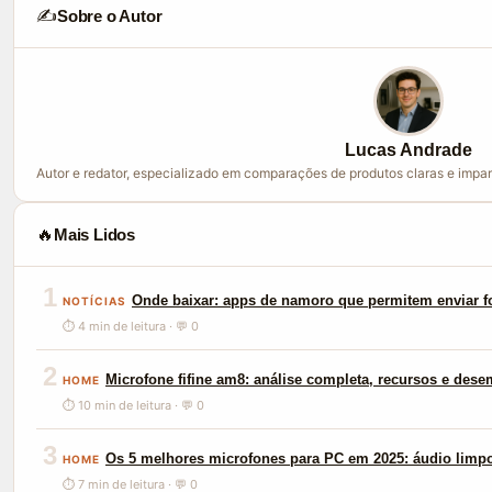
✍️
Sobre o Autor
Lucas Andrade
Autor e redator, especializado em comparações de produtos claras e impar
🔥
Mais Lidos
1
Onde baixar: apps de namoro que permitem enviar f
NOTÍCIAS
⏱ 4 min de leitura · 💬 0
2
Microfone fifine am8: análise completa, recursos e des
HOME
⏱ 10 min de leitura · 💬 0
3
Os 5 melhores microfones para PC em 2025: áudio limp
HOME
⏱ 7 min de leitura · 💬 0