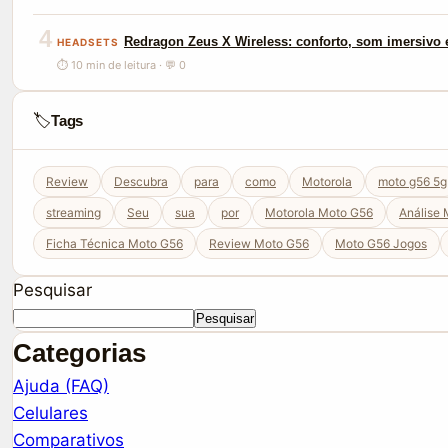
4
Redragon Zeus X Wireless: conforto, som imersivo e
HEADSETS
⏱ 10 min de leitura · 💬 0
🏷️
Tags
Review
Descubra
para
como
Motorola
moto g56 5g
streaming
Seu
sua
por
Motorola Moto G56
Análise
Ficha Técnica Moto G56
Review Moto G56
Moto G56 Jogos
Pesquisar
Pesquisar
Categorias
Ajuda (FAQ)
Celulares
Comparativos