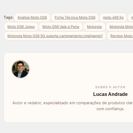
Tags:
Análise Moto G56
Ficha Técnica Moto G56
moto g56 5g
m
Moto G56 Jogos
Moto G56 Vale a Pena
Motorola
Motorola Mot
Motorola Moto G56 5G suporta carregamento inteligente?
Review Moto
SOBRE O AUTOR
Lucas Andrade
Autor e redator, especializado em comparações de produtos clara
com confiança.