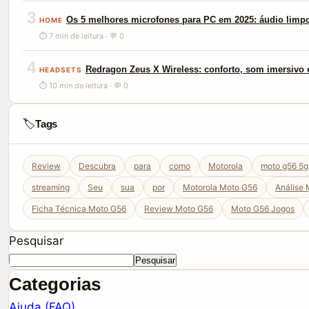
3
Os 5 melhores microfones para PC em 2025: áudio limp
HOME
⏱ 7 min de leitura · 💬 0
4
Redragon Zeus X Wireless: conforto, som imersivo e
HEADSETS
⏱ 10 min de leitura · 💬 0
🏷️
Tags
Review
Descubra
para
como
Motorola
moto g56 5g
streaming
Seu
sua
por
Motorola Moto G56
Análise
Ficha Técnica Moto G56
Review Moto G56
Moto G56 Jogos
Pesquisar
Pesquisar
Categorias
Ajuda (FAQ)