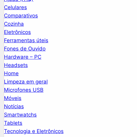
Celulares
Comparativos
Cozinha
Eletrônicos
Ferramentas úteis
Fones de Ouvido
Hardware – PC
Headsets
Home
Limpeza em geral
Microfones USB
Móveis
Notícias
Smartwatchs
Tablets
Tecnologia e Eletrônicos