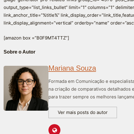
output_type=”list_links_bullet” limit=”1″ columns=”1″ delimiter=
link_anchor_title=”%title%” link_display_order=”link_title,fea
link_display_alignment=”vertical” orderby=”name” order=”asc
[amazon box =”B0F9MT4TTZ”]
Sobre o Autor
Mariana Souza
Formada em Comunicação e especialista 
na criação de comparativos detalhados 
para trazer sempre os melhores lançame
Ver mais posts do autor