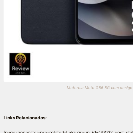
Motorola Moto G56 5G com design el
Links Relacionados:
[page-generator-pro-related-links group_id=”4370″ post_sta