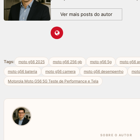
Ver mais posts do autor
Tags:
moto g56 2025
moto g56 256 gb
moto g56 5g
moto g56 a
moto g56 bateria
moto g56 camera
moto g56 desempenho
moto
Motorola Moto G56 5G Teste de Performance e Tela
SOBRE O AUTOR