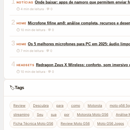
1
Onde baixar: apps de namoro que permitem enviar f
NOTÍCIAS
⏱ 4 min de leitura · 💬 0
2
Microfone fifine am8: análise completa, recursos e des
HOME
⏱ 10 min de leitura · 💬 0
3
Os 5 melhores microfones para PC em 2025: áudio limp
HOME
⏱ 7 min de leitura · 💬 0
4
Redragon Zeus X Wireless: conforto, som imersivo e
HEADSETS
⏱ 10 min de leitura · 💬 0
🏷️
Tags
Review
Descubra
para
como
Motorola
moto g56 5g
streaming
Seu
sua
por
Motorola Moto G56
Análise
Ficha Técnica Moto G56
Review Moto G56
Moto G56 Jogos