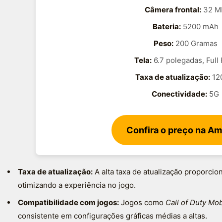
Câmera frontal:
32 M
Bateria:
5200 mAh
Peso:
200 Gramas
Tela:
6.7 polegadas, Full
Taxa de atualização:
12
Conectividade:
5G
Confira o preço na A
Taxa de atualização:
A alta taxa de atualização proporcio
otimizando a experiência no jogo.
Compatibilidade com jogos:
Jogos como
Call of Duty Mob
consistente em configurações gráficas médias a altas.