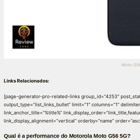
Moto G56
Links Relacionados:
[page-generator-pro-related-links group_id=”4253″ post_sta
output_type=”list_links_bullet” limit=”1″ columns=”1″ delimiter=
link_anchor_title=”%title%” link_display_order=”link_title,fea
link_display_alignment=”vertical” orderby=”name” order=”asc
Qual é a performance do Motorola Moto G56 5G?