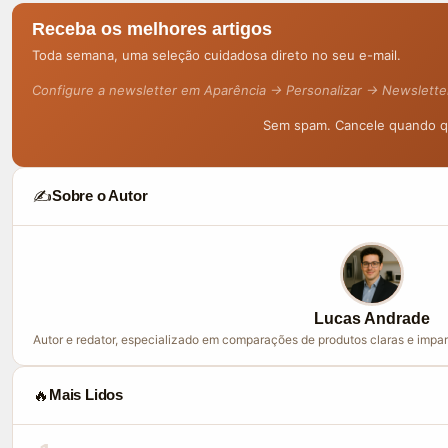
Receba os melhores artigos
Toda semana, uma seleção cuidadosa direto no seu e-mail.
Configure a newsletter em Aparência → Personalizar → Newslette
Sem spam. Cancele quando qu
✍️
Sobre o Autor
Lucas Andrade
Autor e redator, especializado em comparações de produtos claras e impar
🔥
Mais Lidos