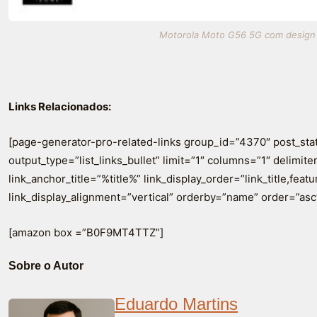
Motorola Moto G56 5G com design el
Links Relacionados:
[page-generator-pro-related-links group_id=”4370″ post_sta
output_type=”list_links_bullet” limit=”1″ columns=”1″ delimiter=
link_anchor_title=”%title%” link_display_order=”link_title,fea
link_display_alignment=”vertical” orderby=”name” order=”asc
[amazon box =”B0F9MT4TTZ”]
Sobre o Autor
Eduardo Martins