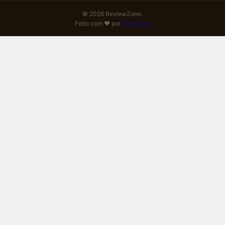
© 2026 ReviewZone.
Feito com ❤️ por
Rede Fast