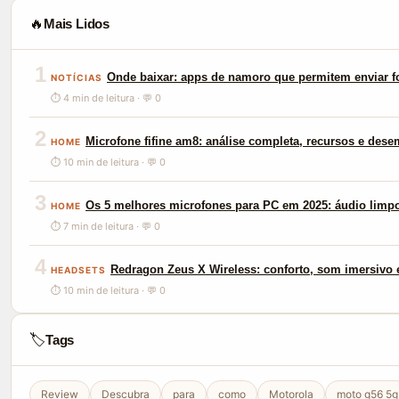
🔥
Mais Lidos
1
Onde baixar: apps de namoro que permitem enviar f
NOTÍCIAS
⏱ 4 min de leitura · 💬 0
2
Microfone fifine am8: análise completa, recursos e des
HOME
⏱ 10 min de leitura · 💬 0
3
Os 5 melhores microfones para PC em 2025: áudio limp
HOME
⏱ 7 min de leitura · 💬 0
4
Redragon Zeus X Wireless: conforto, som imersivo e
HEADSETS
⏱ 10 min de leitura · 💬 0
🏷️
Tags
Review
Descubra
para
como
Motorola
moto g56 5g