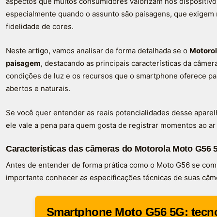
aspectos que muitos consumidores valorizam nos dispositivos
especialmente quando o assunto são paisagens, que exigem m
fidelidade de cores.
Neste artigo, vamos analisar de forma detalhada se o
Motorol
paisagem
, destacando as principais características da câm
condições de luz e os recursos que o smartphone oferece pa
abertos e naturais.
Se você quer entender as reais potencialidades desse aparel
ele vale a pena para quem gosta de registrar momentos ao ar l
Características das câmeras do Motorola Moto G56 
Antes de entender de forma prática como o Moto G56 se comp
importante conhecer as especificações técnicas de suas câm
Smartphone Moto G56 5G: tecno