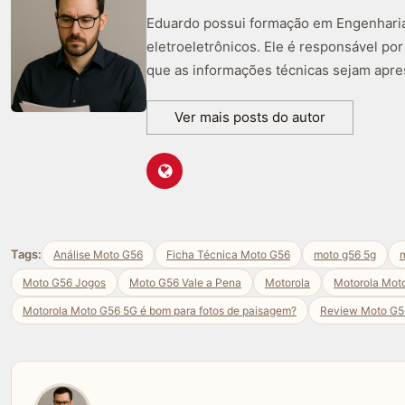
Eduardo possui formação em Engenharia 
eletroeletrônicos. Ele é responsável po
que as informações técnicas sejam apre
Ver mais posts do autor
Tags:
Análise Moto G56
Ficha Técnica Moto G56
moto g56 5g
m
Moto G56 Jogos
Moto G56 Vale a Pena
Motorola
Motorola Mot
Motorola Moto G56 5G é bom para fotos de paisagem?
Review Moto G5