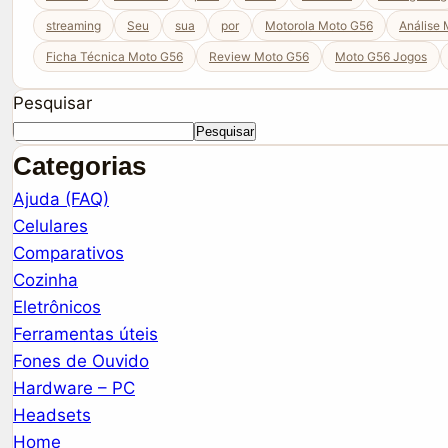
streaming
Seu
sua
por
Motorola Moto G56
Análise
Ficha Técnica Moto G56
Review Moto G56
Moto G56 Jogos
Pesquisar
Pesquisar
Categorias
Ajuda (FAQ)
Celulares
Comparativos
Cozinha
Eletrônicos
Ferramentas úteis
Fones de Ouvido
Hardware – PC
Headsets
Home