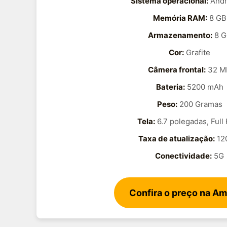
Sistema operacional:
Andr
Memória RAM:
8 GB
Armazenamento:
8 G
Cor:
Grafite
Câmera frontal:
32 M
Bateria:
5200 mAh
Peso:
200 Gramas
Tela:
6.7 polegadas, Full
Taxa de atualização:
12
Conectividade:
5G
Confira o preço na A