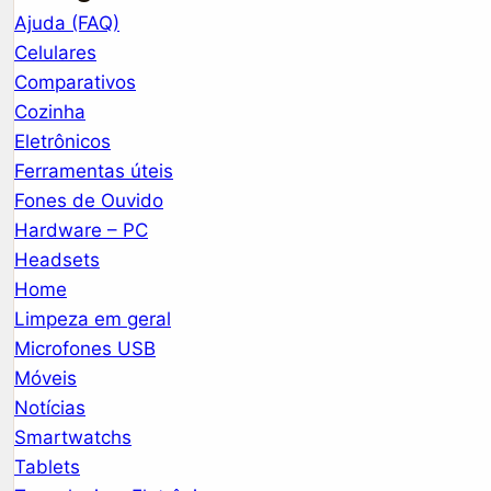
Ajuda (FAQ)
Celulares
Comparativos
Cozinha
Eletrônicos
Ferramentas úteis
Fones de Ouvido
Hardware – PC
Headsets
Home
Limpeza em geral
Microfones USB
Móveis
Notícias
Smartwatchs
Tablets