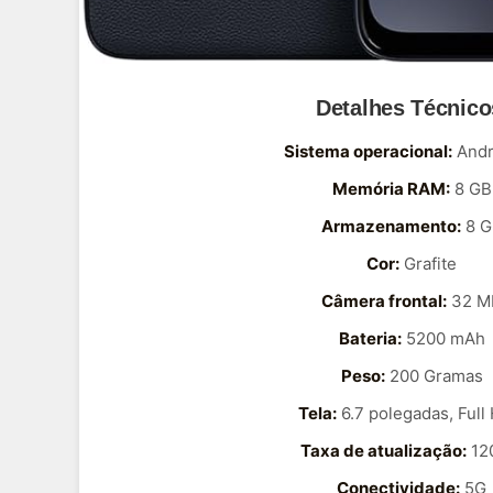
Detalhes Técnico
Sistema operacional:
Andr
Memória RAM:
8 GB
Armazenamento:
8 G
Cor:
Grafite
Câmera frontal:
32 M
Bateria:
5200 mAh
Peso:
200 Gramas
Tela:
6.7 polegadas, Full
Taxa de atualização:
12
Conectividade:
5G