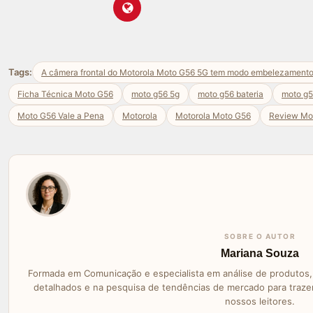
Tags:
A câmera frontal do Motorola Moto G56 5G tem modo embelezament
Ficha Técnica Moto G56
moto g56 5g
moto g56 bateria
moto g
Moto G56 Vale a Pena
Motorola
Motorola Moto G56
Review Mo
SOBRE O AUTOR
Mariana Souza
Formada em Comunicação e especialista em análise de produtos, 
detalhados e na pesquisa de tendências de mercado para traz
nossos leitores.