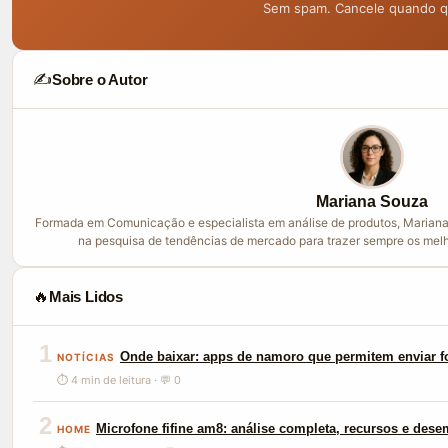
Sem spam. Cancele quando qu
✍️
Sobre o Autor
Mariana Souza
Formada em Comunicação e especialista em análise de produtos, Mariana
na pesquisa de tendências de mercado para trazer sempre os melh
🔥
Mais Lidos
1
Onde baixar: apps de namoro que permitem enviar f
NOTÍCIAS
⏱ 4 min de leitura · 💬 0
2
Microfone fifine am8: análise completa, recursos e des
HOME