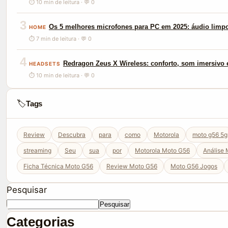
⏱ 10 min de leitura · 💬 0
3
Os 5 melhores microfones para PC em 2025: áudio limp
HOME
⏱ 7 min de leitura · 💬 0
4
Redragon Zeus X Wireless: conforto, som imersivo e
HEADSETS
⏱ 10 min de leitura · 💬 0
🏷️
Tags
Review
Descubra
para
como
Motorola
moto g56 5g
streaming
Seu
sua
por
Motorola Moto G56
Análise
Ficha Técnica Moto G56
Review Moto G56
Moto G56 Jogos
Pesquisar
Pesquisar
Categorias