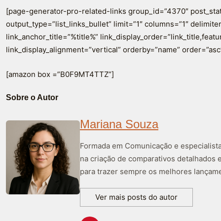
[page-generator-pro-related-links group_id=”4370″ post_sta
output_type=”list_links_bullet” limit=”1″ columns=”1″ delimiter=
link_anchor_title=”%title%” link_display_order=”link_title,fea
link_display_alignment=”vertical” orderby=”name” order=”asc
[amazon box =”B0F9MT4TTZ”]
Sobre o Autor
Mariana Souza
Formada em Comunicação e especialista 
na criação de comparativos detalhados 
para trazer sempre os melhores lançame
Ver mais posts do autor