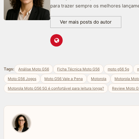
para trazer sempre os melhores lançame
Ver mais posts do autor
Tags:
Análise Moto G56
Ficha Técnica Moto G56
moto g56 5g
m
Moto G56 Jogos
Moto G56 Vale a Pena
Motorola
Motorola Mot
Motorola Moto G56 5G é confortável para leitura longa?
Review Moto G