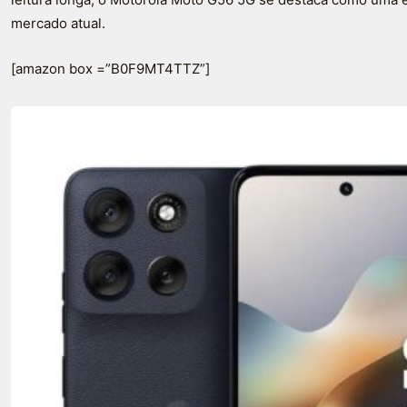
mercado atual.
[amazon box =”B0F9MT4TTZ”]