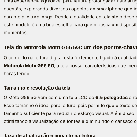
uma experiência agradável para leitura prolongada? Este arti
questão, explorando diversos aspectos do smartphone que in
durante a leitura longa. Desde a qualidade da tela até o des
este modelo é uma boa escolha para quem busca um dispositi
momentos.
Tela do Motorola Moto G56 5G: um dos pontos-chaves
O conforto na leitura digital está fortemente ligado à qualida
Motorola Moto G56 5G
, a tela possui características que m
horas lendo.
Tamanho e resolução da tela
O Moto G56 5G vem com uma tela LCD de
6,5 polegadas
e re
Esse tamanho é ideal para leitura, pois permite que o texto s
tamanho suficiente para reduzir o esforço visual. Além disso, 
otimizando a visualização de fontes e diminuindo o cansaço o
Taxa de atualização e impacto na leitura