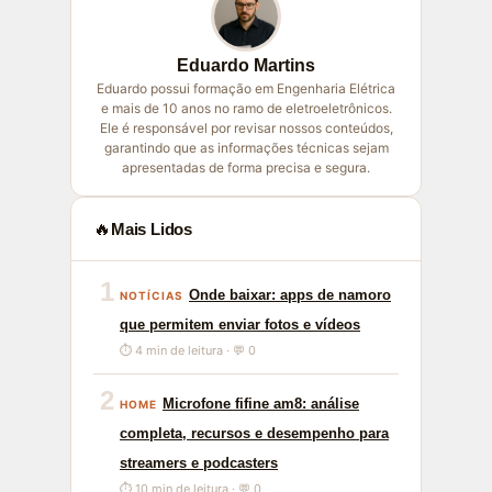
Eduardo Martins
Eduardo possui formação em Engenharia Elétrica
e mais de 10 anos no ramo de eletroeletrônicos.
Ele é responsável por revisar nossos conteúdos,
garantindo que as informações técnicas sejam
apresentadas de forma precisa e segura.
🔥
Mais Lidos
1
Onde baixar: apps de namoro
NOTÍCIAS
que permitem enviar fotos e vídeos
⏱ 4 min de leitura · 💬 0
2
Microfone fifine am8: análise
HOME
completa, recursos e desempenho para
streamers e podcasters
⏱ 10 min de leitura · 💬 0