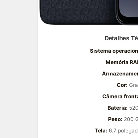
Detalhes T
Sistema operacion
Memória RA
Armazenamen
Cor:
Graf
Câmera fronta
Bateria:
520
Peso:
200 
Tela:
6.7 polegad