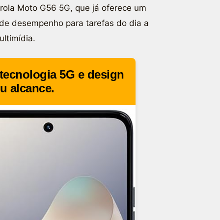
ola Moto G56 5G, que já oferece um
 de desempenho para tarefas do dia a
ltimídia.
tecnologia 5G e design
u alcance.