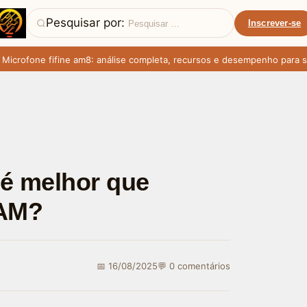
Pesquisar por:
Inscrever-se
rofone fifine am8: análise completa, recursos e desempenho para stre
é melhor que
RAM?
📅 16/08/2025
💬 0 comentários