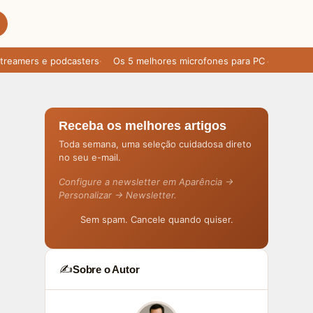
amers e podcasters
Os 5 melhores microfones para PC em 2025: áudi
Receba os melhores artigos
Toda semana, uma seleção cuidadosa direto
no seu e-mail.
Configure a newsletter em Aparência →
Personalizar → Newsletter.
Sem spam. Cancele quando quiser.
✍️
Sobre o Autor