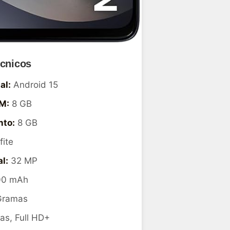
écnicos
al:
Android 15
M:
8 GB
to:
8 GB
ite
l:
32 MP
0 mAh
Gramas
as, Full HD+