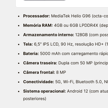
Processador:
MediaTek Helio G96 (octa-co
Memória RAM:
4GB ou 6GB LPDDR4X (dep
Armazenamento interno:
128GB (com possi
Tela:
6,5″ IPS LCD, 90 Hz, resolução HD+ (
Bateria:
5000 mAh com carregamento rápi
Câmera traseira:
Dupla com 50 MP (princip
Câmera frontal:
8 MP
Conectividade:
5G, Wi-Fi, Bluetooth 5.0, 
Sistema operacional:
Android 12 (com atua
posteriores)