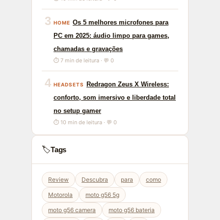
3
Os 5 melhores microfones para
HOME
PC em 2025: áudio limpo para games,
chamadas e gravações
⏱ 7 min de leitura · 💬 0
4
Redragon Zeus X Wireless:
HEADSETS
conforto, som imersivo e liberdade total
no setup gamer
⏱ 10 min de leitura · 💬 0
🏷️
Tags
Review
Descubra
para
como
Motorola
moto g56 5g
moto g56 camera
moto g56 bateria