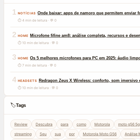
1
Onde baixar: apps de namoro que permitem enviar f
NOTÍCIAS
⏱ 4 min de leitura · 💬 0
2
Microfone fifine am8: análise completa, recursos e des
HOME
⏱ 10 min de leitura · 💬 0
3
Os 5 melhores microfones para PC em 2025: áudio limp
HOME
⏱ 7 min de leitura · 💬 0
4
Redragon Zeus X Wireless: conforto, som imersivo e
HEADSETS
⏱ 10 min de leitura · 💬 0
🏷️
Tags
Review
Descubra
para
como
Motorola
moto g56 5g
streaming
Seu
sua
por
Motorola Moto G56
Análise