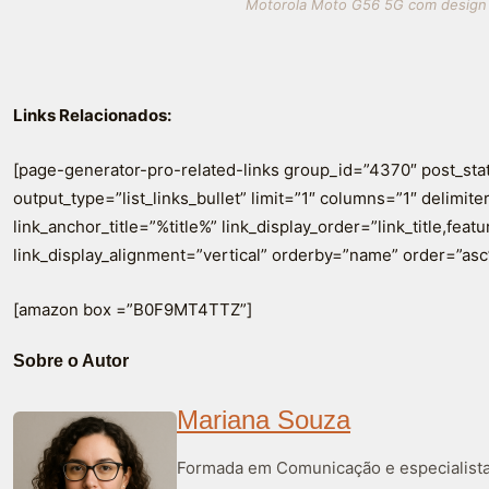
Motorola Moto G56 5G com design el
Links Relacionados:
[page-generator-pro-related-links group_id=”4370″ post_sta
output_type=”list_links_bullet” limit=”1″ columns=”1″ delimiter=
link_anchor_title=”%title%” link_display_order=”link_title,fea
link_display_alignment=”vertical” orderby=”name” order=”asc
[amazon box =”B0F9MT4TTZ”]
Sobre o Autor
Mariana Souza
Formada em Comunicação e especialista 