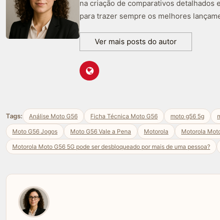
na criação de comparativos detalhados 
para trazer sempre os melhores lançame
Ver mais posts do autor
Tags:
Análise Moto G56
Ficha Técnica Moto G56
moto g56 5g
m
Moto G56 Jogos
Moto G56 Vale a Pena
Motorola
Motorola Mot
Motorola Moto G56 5G pode ser desbloqueado por mais de uma pessoa?