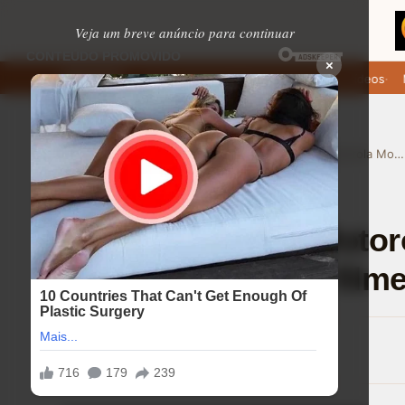
Veja um breve anúncio para continuar
×
de baixar: apps de namoro que permitem enviar fotos e vídeos
Micr
EM ALTA
›
›
Home
Ajuda (FAQ)
A tela de 6,7″ do Motorola Moto G56 5G é boa para vídeos e filmes?
Ajuda (FAQ)
⏱ 5 min de leitura
A tela de 6,7″ do Moto
boa para vídeos e film
Lucas Andrade
16/08/2025