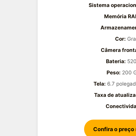
Sistema operacion
Memória RA
Armazenamen
Cor:
Graf
Câmera fronta
Bateria:
520
Peso:
200 
Tela:
6.7 polegad
Taxa de atualiza
Conectivid
Confira o preço