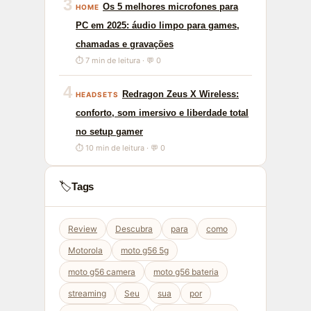
3
Os 5 melhores microfones para
HOME
PC em 2025: áudio limpo para games,
chamadas e gravações
⏱ 7 min de leitura · 💬 0
4
Redragon Zeus X Wireless:
HEADSETS
conforto, som imersivo e liberdade total
no setup gamer
⏱ 10 min de leitura · 💬 0
🏷️
Tags
Review
Descubra
para
como
Motorola
moto g56 5g
moto g56 camera
moto g56 bateria
streaming
Seu
sua
por