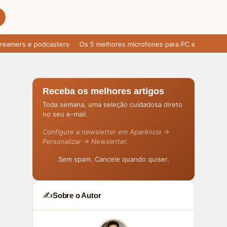
mers e podcasters
Os 5 melhores microfones para PC em 2025: áudio
Receba os melhores artigos
Toda semana, uma seleção cuidadosa direto
no seu e-mail.
Configure a newsletter em Aparência →
Personalizar → Newsletter.
Sem spam. Cancele quando quiser.
✍️
Sobre o Autor