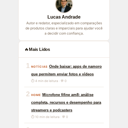
Lucas Andrade
Autor e redator, especializado em comparações
de produtos claras e imparciais para ajudar você
a decidir com confiança.
🔥
Mais Lidos
1
Onde baixar: apps de namoro
NOTÍCIAS
que permitem enviar fotos e vídeos
⏱ 4 min de leitura · 💬 0
2
Microfone fifine am8: análise
HOME
completa, recursos e desempenho para
streamers e podcasters
⏱ 10 min de leitura · 💬 0