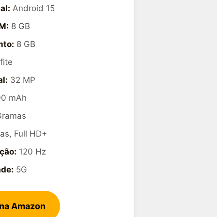
al:
Android 15
M:
8 GB
to:
8 GB
ite
l:
32 MP
0 mAh
Gramas
as, Full HD+
ção:
120 Hz
ade:
5G
 na Amazon