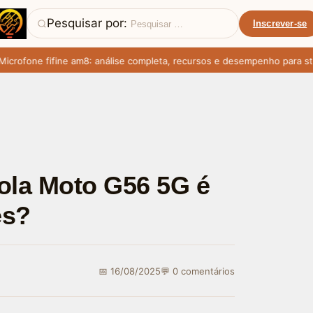
Pesquisar por:
Inscrever-se
ofone fifine am8: análise completa, recursos e desempenho para strea
rola Moto G56 5G é
es?
📅 16/08/2025
💬 0 comentários