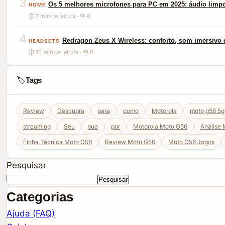
3
Os 5 melhores microfones para PC em 2025: áudio limp
HOME
⏱ 7 min de leitura · 💬 0
4
Redragon Zeus X Wireless: conforto, som imersivo e
HEADSETS
⏱ 10 min de leitura · 💬 0
🏷️
Tags
Review
Descubra
para
como
Motorola
moto g56 5g
streaming
Seu
sua
por
Motorola Moto G56
Análise
Ficha Técnica Moto G56
Review Moto G56
Moto G56 Jogos
Pesquisar
Pesquisar
Categorias
Ajuda (FAQ)