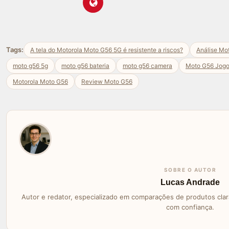
Tags:
A tela do Motorola Moto G56 5G é resistente a riscos?
Análise Mo
moto g56 5g
moto g56 bateria
moto g56 camera
Moto G56 Jog
Motorola Moto G56
Review Moto G56
SOBRE O AUTOR
Lucas Andrade
Autor e redator, especializado em comparações de produtos clara
com confiança.