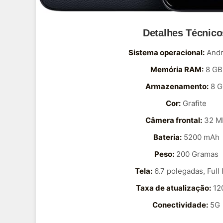
Detalhes Técnico
Sistema operacional:
Andr
Memória RAM:
8 GB
Armazenamento:
8 G
Cor:
Grafite
Câmera frontal:
32 M
Bateria:
5200 mAh
Peso:
200 Gramas
Tela:
6.7 polegadas, Full
Taxa de atualização:
12
Conectividade:
5G