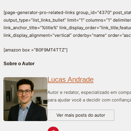
[page-generator-pro-related-links group_id=”4370″ post_sta
output_type=”list_links_bullet” limit=”1″ columns=”1″ delimiter=
link_anchor_title=”%title%” link_display_order=”link_title,fea
link_display_alignment=”vertical” orderby=”name” order=”asc
[amazon box =”B0F9MT4TTZ”]
Sobre o Autor
Lucas Andrade
Autor e redator, especializado em compa
para ajudar você a decidir com confiança
Ver mais posts do autor