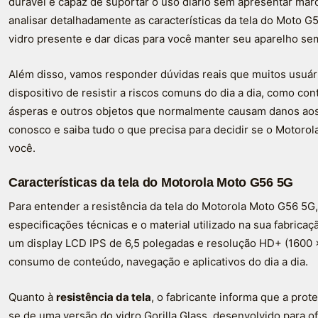
durável e capaz de suportar o uso diário sem apresentar mar
analisar detalhadamente as características da tela do Moto G56
vidro presente e dar dicas para você manter seu aparelho se
Além disso, vamos responder dúvidas reais que muitos usuár
dispositivo de resistir a riscos comuns do dia a dia, como con
ásperas e outros objetos que normalmente causam danos aos
conosco e saiba tudo o que precisa para decidir se o Motorol
você.
Características da tela do Motorola Moto G56 5G
Para entender a resistência da tela do Motorola Moto G56 5
especificações técnicas e o material utilizado na sua fabri
um display LCD IPS de 6,5 polegadas e resolução HD+ (1600 x
consumo de conteúdo, navegação e aplicativos do dia a dia.
Quanto à
resistência da tela
, o fabricante informa que a prot
se de uma versão do vidro Gorilla Glass, desenvolvido para of