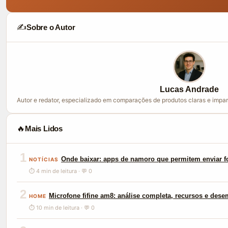
✍️
Sobre o Autor
Lucas Andrade
Autor e redator, especializado em comparações de produtos claras e impar
🔥
Mais Lidos
1
Onde baixar: apps de namoro que permitem enviar f
NOTÍCIAS
⏱ 4 min de leitura · 💬 0
2
Microfone fifine am8: análise completa, recursos e des
HOME
⏱ 10 min de leitura · 💬 0