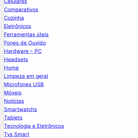
Celulares
Comparativos
Cozinha
Eletrônicos
Ferramentas úteis
Fones de Ouvido
Hardware – PC
Headsets
Home
Limpeza em geral
Microfones USB
Móveis
Notícias
Smartwatchs
Tablets
Tecnologia e Eletrônicos
Tvs Smart