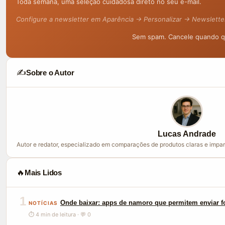
Toda semana, uma seleção cuidadosa direto no seu e-mail.
Configure a newsletter em Aparência → Personalizar → Newslette
Sem spam. Cancele quando qu
✍️
Sobre o Autor
Lucas Andrade
Autor e redator, especializado em comparações de produtos claras e impar
🔥
Mais Lidos
1
Onde baixar: apps de namoro que permitem enviar f
NOTÍCIAS
⏱ 4 min de leitura · 💬 0