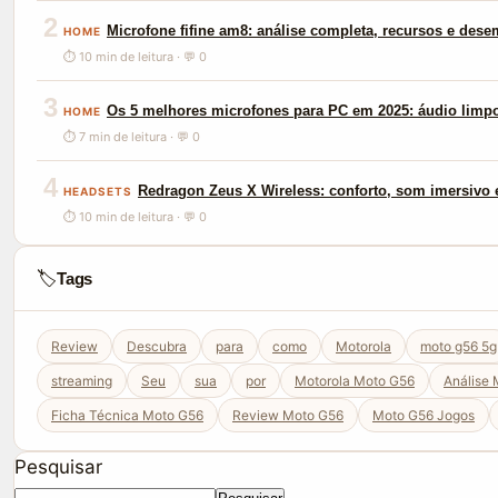
2
Microfone fifine am8: análise completa, recursos e des
HOME
⏱ 10 min de leitura · 💬 0
3
Os 5 melhores microfones para PC em 2025: áudio limp
HOME
⏱ 7 min de leitura · 💬 0
4
Redragon Zeus X Wireless: conforto, som imersivo e
HEADSETS
⏱ 10 min de leitura · 💬 0
🏷️
Tags
Review
Descubra
para
como
Motorola
moto g56 5g
streaming
Seu
sua
por
Motorola Moto G56
Análise
Ficha Técnica Moto G56
Review Moto G56
Moto G56 Jogos
Pesquisar