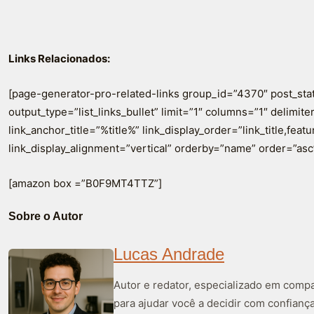
Links Relacionados:
[page-generator-pro-related-links group_id=”4370″ post_sta
output_type=”list_links_bullet” limit=”1″ columns=”1″ delimiter=
link_anchor_title=”%title%” link_display_order=”link_title,fea
link_display_alignment=”vertical” orderby=”name” order=”asc
[amazon box =”B0F9MT4TTZ”]
Sobre o Autor
Lucas Andrade
Autor e redator, especializado em compa
para ajudar você a decidir com confiança