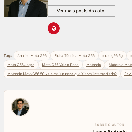
Ver mais posts do autor
Tags:
Análise Moto G56
Ficha Técnica Moto G56
moto g56 5g
m
Moto G56 Jogos
Moto G56 Vale a Pena
Motorola
Motorola Mot
Motorola Moto G56 5G vale mais a pena que Xiaomi intermediário?
Rev
SOBRE O AUTOR
Lucas Andrade