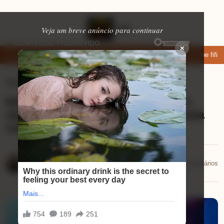
Veja um breve anúncio para continuar
×
ixar: apps de namoro que permitem enviar fotos e vídeos
Microfone fifin
Notícias
⏱ 6 min de leitura
Ninja Gaiden 4, The Outer Worlds 2 e
outros jogos são lançados esta semana
com suporte a NVIDIA DLSS
Eduardo Martins
📅 22/10/2025
💬 0 comentários
22/10/2025