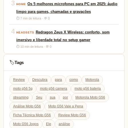
3
Os 5 melhores microfones para PC em 2025: áudio
HOME
limpo para games, chamadas e gravações
⏱ 7 min de leitura · 💬 0
4
Redragon Zeus X Wireless: conforto, som
HEADSETS
imersivo e liberdade total no setup gamer
⏱ 10 min de leitura · 💬 0
Tags
🏷️
Review
Descubra
para
como
Motorola
moto g56 5g
moto g56 camera
moto g56 bateria
streaming
Seu
sua
por
Motorola Moto G56
Análise Moto G56
Moto G56 Vale a Pena
Ficha Técnica Moto G56
Review Moto G56
Moto G56 Jogos
Ele
análise