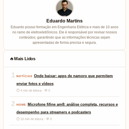
Eduardo Martins
Eduardo possui formação em Engenharia Elétrica e mais de 10 anos
no ramo de eletroeletrônicos. Ele é responsável por revisar nossos
conteúdos, garantindo que as informações técnicas sejam
apresentadas de forma precisa e segura.
Mais Lidos
🔥
1
Onde baixar: apps de namoro que permitem
NOTÍCIAS
enviar fotos e vídeos
⏱ 4 min de leitura · 💬 0
2
Microfone fifine am8: análise completa, recursos e
HOME
desempenho para streamers e podcasters
⏱ 10 min de leitura · 💬 0