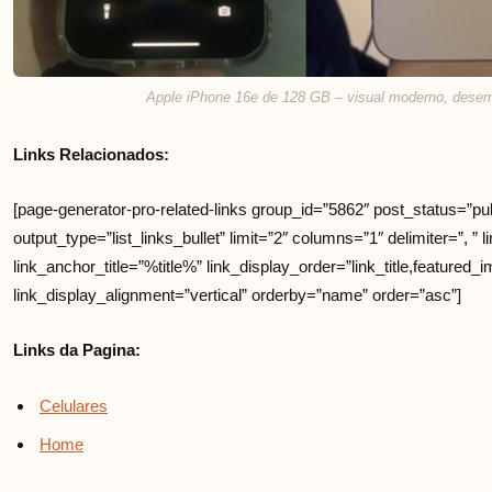
Apple iPhone 16e de 128 GB – visual moderno, desem
Links Relacionados:
[page-generator-pro-related-links group_id=”5862″ post_status=”pub
output_type=”list_links_bullet” limit=”2″ columns=”1″ delimiter=”, ” li
link_anchor_title=”%title%” link_display_order=”link_title,featured_i
link_display_alignment=”vertical” orderby=”name” order=”asc”]
Links da Pagina:
Celulares
Home