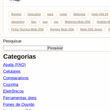
Review
Descubra
para
como
Motorola
moto g56 5g
streaming
Seu
sua
por
Motorola Moto G56
Análise 
Ficha Técnica Moto G56
Review Moto G56
Moto G56 Jogos
E
Pesquisar
Pesquisar
Categorias
Ajuda (FAQ)
Celulares
Comparativos
Cozinha
Eletrônicos
Ferramentas úteis
Fones de Ouvido