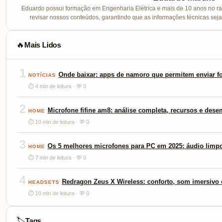
Eduardo possui formação em Engenharia Elétrica e mais de 10 anos no ram
revisar nossos conteúdos, garantindo que as informações técnicas sej
Mais Lidos
🔥
1
Onde baixar: apps de namoro que permitem enviar fo
NOTÍCIAS
⏱ 4 min de leitura · 💬 0
2
Microfone fifine am8: análise completa, recursos e des
HOME
⏱ 10 min de leitura · 💬 0
3
Os 5 melhores microfones para PC em 2025: áudio limp
HOME
⏱ 7 min de leitura · 💬 0
4
Redragon Zeus X Wireless: conforto, som imersivo e
HEADSETS
⏱ 10 min de leitura · 💬 0
Tags
🏷️