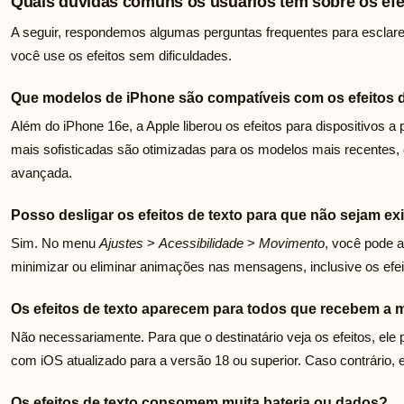
Quais dúvidas comuns os usuários têm sobre os efei
A seguir, respondemos algumas perguntas frequentes para esclare
você use os efeitos sem dificuldades.
Que modelos de iPhone são compatíveis com os efeitos d
Além do iPhone 16e, a Apple liberou os efeitos para dispositivos 
mais sofisticadas são otimizadas para os modelos mais recentes
avançada.
Posso desligar os efeitos de texto para que não sejam ex
Sim. No menu
Ajustes
>
Acessibilidade
>
Movimento
, você pode 
minimizar ou eliminar animações nas mensagens, inclusive os efeit
Os efeitos de texto aparecem para todos que recebem 
Não necessariamente. Para que o destinatário veja os efeitos, ele 
com iOS atualizado para a versão 18 ou superior. Caso contrário,
Os efeitos de texto consomem muita bateria ou dados?