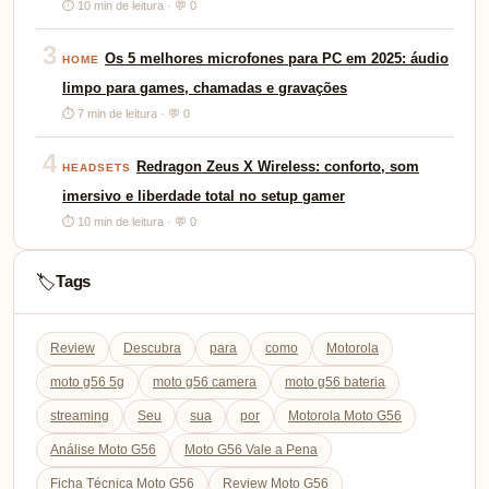
⏱ 10 min de leitura · 💬 0
3
Os 5 melhores microfones para PC em 2025: áudio
HOME
limpo para games, chamadas e gravações
⏱ 7 min de leitura · 💬 0
4
Redragon Zeus X Wireless: conforto, som
HEADSETS
imersivo e liberdade total no setup gamer
⏱ 10 min de leitura · 💬 0
Tags
🏷️
Review
Descubra
para
como
Motorola
moto g56 5g
moto g56 camera
moto g56 bateria
streaming
Seu
sua
por
Motorola Moto G56
Análise Moto G56
Moto G56 Vale a Pena
Ficha Técnica Moto G56
Review Moto G56