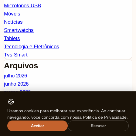
Microfones USB
Móveis
Notícias
Smartwatchs
Tablets
Tecnologia e Eletrônicos
Tvs Smart
Arquivos
julho 2026
junho 2026
março 2026
fevereiro 2026
🍪
janeiro 2026
Usamos cookies para melhorar sua experiência. Ao continuar
dezembro 2025
navegando, você concorda com nossa Política de Privacidade.
novembro 2025
Aceitar
Recusar
outubro 2025