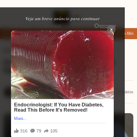
Veja um breve anúncio para continuar
×
ar: apps de namoro que permitem enviar fotos e vídeos
Microfone fifine 
Ferramentas úteis
⏱ 10 min de leitura
Os 15 Seguros Mais Procurados em
Época de Férias
Mariana Souza
📅 29/09/2025
💬 0 comentários
29/09/2025