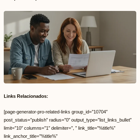
Links Relacionados:
[page-generator-pro-related-links group_id=”10704″
post_status=”publish” radius=”0″ output_type=”list_links_bullet”
limit=”10″ columns=”1″ delimiter=”, ” link_title=”%title%”
link_anchor_title=”%title%”