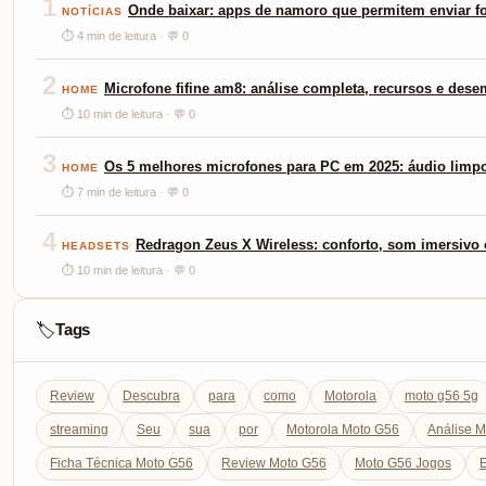
1
Onde baixar: apps de namoro que permitem enviar fo
NOTÍCIAS
⏱ 4 min de leitura · 💬 0
2
Microfone fifine am8: análise completa, recursos e des
HOME
⏱ 10 min de leitura · 💬 0
3
Os 5 melhores microfones para PC em 2025: áudio limp
HOME
⏱ 7 min de leitura · 💬 0
4
Redragon Zeus X Wireless: conforto, som imersivo e
HEADSETS
⏱ 10 min de leitura · 💬 0
Tags
🏷️
Review
Descubra
para
como
Motorola
moto g56 5g
streaming
Seu
sua
por
Motorola Moto G56
Análise 
Ficha Técnica Moto G56
Review Moto G56
Moto G56 Jogos
E