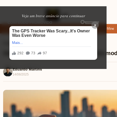
Veja um breve anúncio para continuar
×
r: apps de namoro que permitem enviar fotos e vídeos
Microfone fifine a
Celulares
⏱ 10 min de leitura
Xiaomi POCO M7 Pro comparado com model
Eduardo Martins
14/08/2025