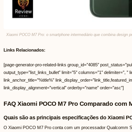
Xiaomi POCO M7 Pro: o smartphone intermediário que combina design pr
Links Relacionados:
[page-generator-pro-related-links group_id=”4085″ post_status=”pub
output_type=”list_links_bullet” limit=”5″ columns=”1″ delimiter=”, ” li
link_anchor_title=”%title%” link_display_order=”link_title,featured_i
link_display_alignment=”vertical” orderby=”name” order=”asc”]
FAQ Xiaomi POCO M7 Pro Comparado com Mo
Quais são as principais especificações do Xiaomi 
O Xiaomi POCO M7 Pro conta com um processador Qualcomm Sna