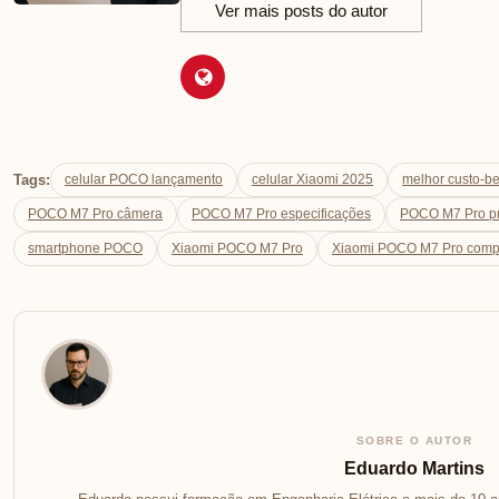
Ver mais posts do autor
Tags:
celular POCO lançamento
celular Xiaomi 2025
melhor custo-b
POCO M7 Pro câmera
POCO M7 Pro especificações
POCO M7 Pro p
smartphone POCO
Xiaomi POCO M7 Pro
Xiaomi POCO M7 Pro comp
SOBRE O AUTOR
Eduardo Martins