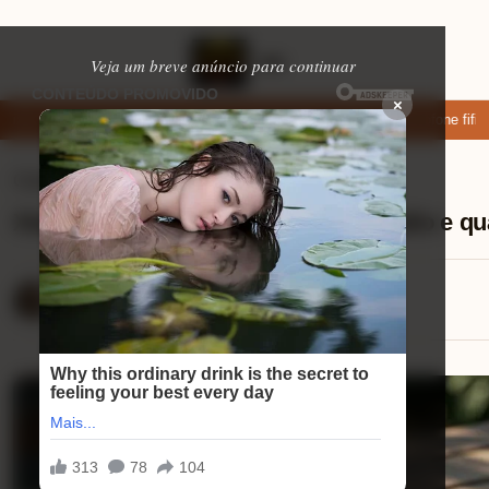
Veja um breve anúncio para continuar
×
ixar: apps de namoro que permitem enviar fotos e vídeos
Microfone fifin
Celulares
⏱ 9 min de leitura
Xiaomi POCO M7 Pro análise do áudio e qu
Mariana Souza
14/08/2025