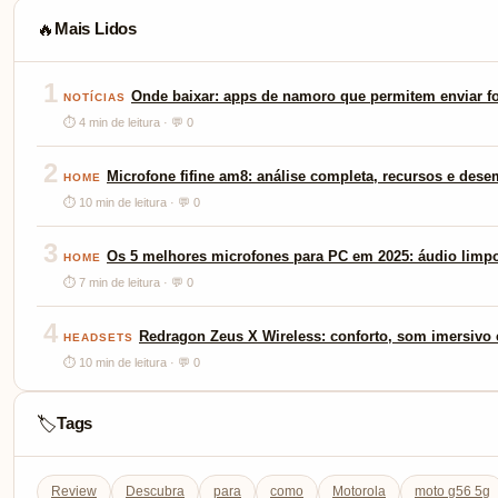
Mais Lidos
🔥
1
Onde baixar: apps de namoro que permitem enviar fo
NOTÍCIAS
⏱ 4 min de leitura · 💬 0
2
Microfone fifine am8: análise completa, recursos e des
HOME
⏱ 10 min de leitura · 💬 0
3
Os 5 melhores microfones para PC em 2025: áudio limp
HOME
⏱ 7 min de leitura · 💬 0
4
Redragon Zeus X Wireless: conforto, som imersivo e
HEADSETS
⏱ 10 min de leitura · 💬 0
Tags
🏷️
Review
Descubra
para
como
Motorola
moto g56 5g