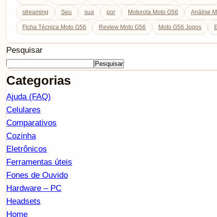
streaming
Seu
sua
por
Motorola Moto G56
Análise 
Ficha Técnica Moto G56
Review Moto G56
Moto G56 Jogos
E
Pesquisar
Pesquisar
Categorias
Ajuda (FAQ)
Celulares
Comparativos
Cozinha
Eletrônicos
Ferramentas úteis
Fones de Ouvido
Hardware – PC
Headsets
Home