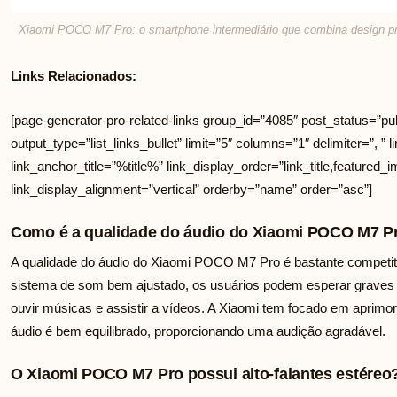
Xiaomi POCO M7 Pro: o smartphone intermediário que combina design pr
Links Relacionados:
[page-generator-pro-related-links group_id=”4085″ post_status=”pub
output_type=”list_links_bullet” limit=”5″ columns=”1″ delimiter=”, ” li
link_anchor_title=”%title%” link_display_order=”link_title,featured_i
link_display_alignment=”vertical” orderby=”name” order=”asc”]
Como é a qualidade do áudio do Xiaomi POCO M7 P
A qualidade do áudio do Xiaomi POCO M7 Pro é bastante competit
sistema de som bem ajustado, os usuários podem esperar graves 
ouvir músicas e assistir a vídeos. A Xiaomi tem focado em aprimor
áudio é bem equilibrado, proporcionando uma audição agradável.
O Xiaomi POCO M7 Pro possui alto-falantes estéreo