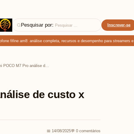
Pesquisar por:
Inscrever-se
e fifine am8: análise completa, recursos e desempenho para streamers e pod
Xiaomi POCO M7 Pro análise de custo x performance
álise de custo x
📅 14/08/2025
💬 0 comentários