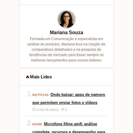
Mariana Souza
Formada em Comunicação e especialista em
análise de produtos, Mariana foca na criação de
comparativos detalhados e na pesquisa de
tendências de mercado para trazer sempre os
melhores lançamentos para nossos leitores.
Mais Lidos
🔥
1
Onde baixar: apps de namoro
NOTÍCIAS
que permitem enviar fotos e vídeos
⏱ 4 min de leitura · 💬 0
2
Microfone fifine am8: análise
HOME
completa, recursos e desempenho para