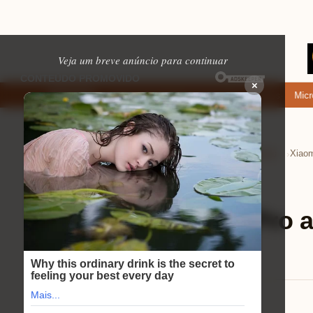
Veja um breve anúncio para continuar
×
Onde baixar: apps de namoro que permitem enviar fotos e vídeos
Microfon
EM ALTA
Home
Tecnologia e Eletrônicos
Celulares
›
›
›
Celulares
⏱ 10 min de leitura
Xiaomi POCO M7 Pro an
performance
Mariana Souza