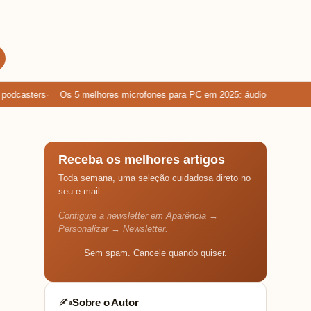
casters
Os 5 melhores microfones para PC em 2025: áudio limpo para g
Receba os melhores artigos
Toda semana, uma seleção cuidadosa direto no
seu e-mail.
Configure a newsletter em Aparência →
Personalizar → Newsletter.
Sem spam. Cancele quando quiser.
Sobre o Autor
✍️