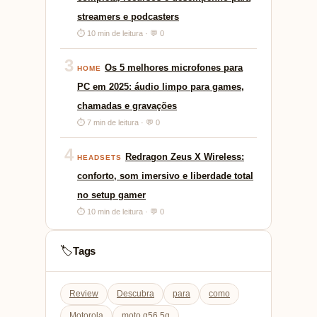
streamers e podcasters
⏱ 10 min de leitura · 💬 0
3
Os 5 melhores microfones para
HOME
PC em 2025: áudio limpo para games,
chamadas e gravações
⏱ 7 min de leitura · 💬 0
4
Redragon Zeus X Wireless:
HEADSETS
conforto, som imersivo e liberdade total
no setup gamer
⏱ 10 min de leitura · 💬 0
Tags
🏷️
Review
Descubra
para
como
Motorola
moto g56 5g