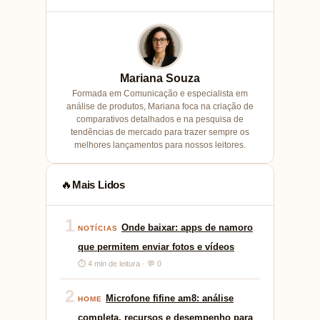
Mariana Souza
Formada em Comunicação e especialista em
análise de produtos, Mariana foca na criação de
comparativos detalhados e na pesquisa de
tendências de mercado para trazer sempre os
melhores lançamentos para nossos leitores.
Mais Lidos
🔥
1
Onde baixar: apps de namoro
NOTÍCIAS
que permitem enviar fotos e vídeos
⏱ 4 min de leitura · 💬 0
2
Microfone fifine am8: análise
HOME
completa, recursos e desempenho para