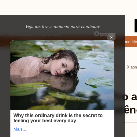
Veja um breve anúncio para continuar
×
xar: apps de namoro que permitem enviar fotos e vídeos
Microfone fifine
EM ALTA
Home
Tecnologia e Eletrônicos
Celulares
›
›
›
Celulares
⏱ 9 min de leitura
Xiaomi POCO M7 Pro a
durabilidade e resistên
Mariana Souza