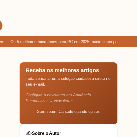
Os 5 melhores microfones para PC em 2025: áudio limpo para games, ch
Receba os melhores artigos
Toda semana, uma seleção cuidadosa direto no
seu e-mail.
Configure a newsletter em Aparência →
Personalizar → Newsletter.
Sem spam. Cancele quando quiser.
Sobre o Autor
✍️