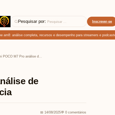
Pesquisar por:
Inscrever-se
 am8: análise completa, recursos e desempenho para streamers e podcasters
Xiaomi POCO M7 Pro análise de durabilidade e resistência
nálise de
cia
📅 14/08/2025
💬 0 comentários