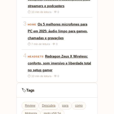
streamers e podcasters
⏱ 10 min de leitura · 💬 0
3
Os 5 melhores microfones para
HOME
PC em 2025: áudio limpo para games,
chamadas e gravações
⏱ 7 min de leitura · 💬 0
4
Redragon Zeus X Wireless:
HEADSETS
conforto, som imersivo e liberdade total
no setup gamer
⏱ 10 min de leitura · 💬 0
Tags
🏷️
Review
Descubra
para
como
Motorola
moto g56 5g