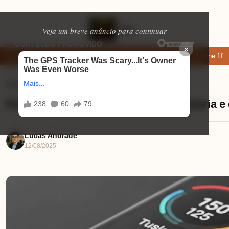
Veja um breve anúncio para continuar
×
ixar: apps de namoro que permitem enviar fotos e vídeos
Microfone fifin
Smartwatchs
⏱ 9 min de leitura
Redmi Watch 5 Active duração de bateria 
Lucas Andrade
12/08/2025