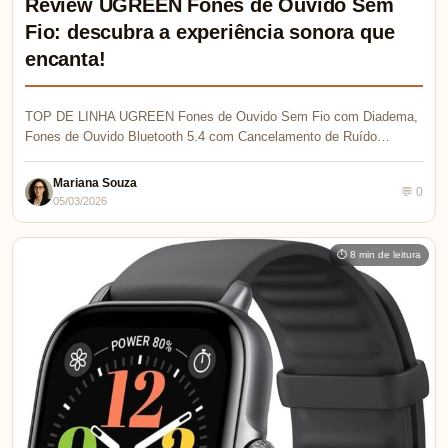
Review UGREEN Fones de Ouvido Sem
Fio: descubra a experiência sonora que
encanta!
TOP DE LINHA UGREEN Fones de Ouvido Sem Fio com Diadema,
Fones de Ouvido Bluetooth 5.4 com Cancelamento de Ruído…
Mariana Souza
💬 0
05/03/2026
⏱ 8 min de leitura