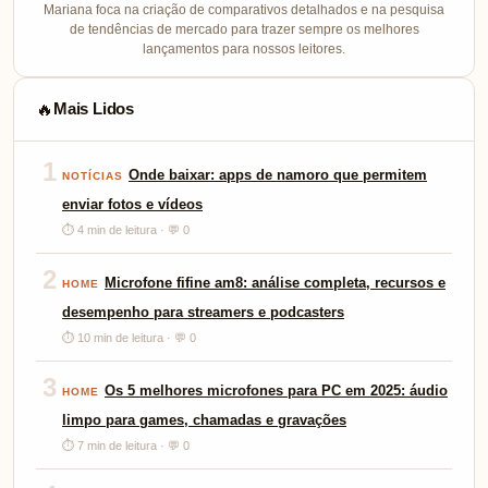
Mariana foca na criação de comparativos detalhados e na pesquisa
de tendências de mercado para trazer sempre os melhores
lançamentos para nossos leitores.
Mais Lidos
🔥
1
Onde baixar: apps de namoro que permitem
NOTÍCIAS
enviar fotos e vídeos
⏱ 4 min de leitura · 💬 0
2
Microfone fifine am8: análise completa, recursos e
HOME
desempenho para streamers e podcasters
⏱ 10 min de leitura · 💬 0
3
Os 5 melhores microfones para PC em 2025: áudio
HOME
limpo para games, chamadas e gravações
⏱ 7 min de leitura · 💬 0