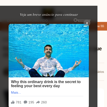
Veja um breve anúncio para continuar
×
xar: apps de namoro que permitem enviar fotos e vídeos
Microfone fifine
Eletrônicos
⏱ 9 min de leitura
Review Acer Nitro V15: descubra por que
ele é o sonho de gamers!
Mariana Souza
📅 10/12/2025
💬 0 comentários
10/12/2025