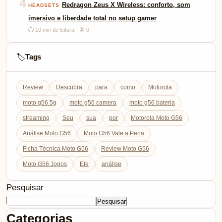
4
Redragon Zeus X Wireless: conforto, som
HEADSETS
imersivo e liberdade total no setup gamer
⏱ 10 min de leitura · 💬 0
Tags
🏷️
Review
Descubra
para
como
Motorola
moto g56 5g
moto g56 camera
moto g56 bateria
streaming
Seu
sua
por
Motorola Moto G56
Análise Moto G56
Moto G56 Vale a Pena
Ficha Técnica Moto G56
Review Moto G56
Moto G56 Jogos
Ele
análise
Pesquisar
Pesquisar
Categorias