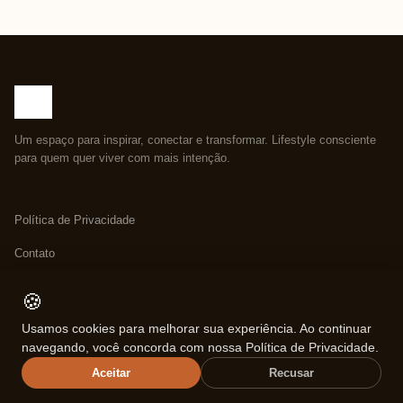
Um espaço para inspirar, conectar e transformar. Lifestyle consciente
para quem quer viver com mais intenção.
Política de Privacidade
Contato
Política de Afiliados
🍪
Política de Reembolso
Usamos cookies para melhorar sua experiência. Ao continuar
navegando, você concorda com nossa Política de Privacidade.
Sobre Nós
Aceitar
Recusar
Termos de Uso