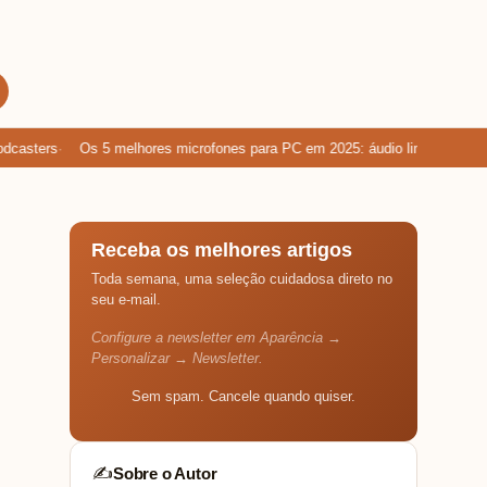
asters
Os 5 melhores microfones para PC em 2025: áudio limpo para gam
Receba os melhores artigos
Toda semana, uma seleção cuidadosa direto no
seu e-mail.
Configure a newsletter em Aparência →
Personalizar → Newsletter.
Sem spam. Cancele quando quiser.
Sobre o Autor
✍️