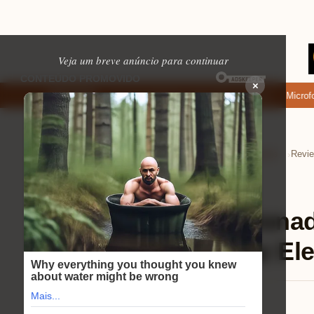
Veja um breve anúncio para continuar
×
de baixar: apps de namoro que permitem enviar fotos e vídeos
Microfone 
EM ALTA
Home
Tecnologia e Eletrônicos
Celulares
›
›
›
Celulares
⏱ 9 min de leitura
Review Ar Condicionad
Inverter: O Que Faz El
Mariana Souza