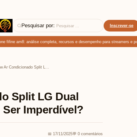
Pesquisar por:
Inscrever-se
fifine am8: análise completa, recursos e desempenho para streamers e podc
Review Ar Condicionado Split LG Dual Inverter: O Que Faz Ele Ser Imperdível?
o Split LG Dual
e Ser Imperdível?
📅 17/11/2025
💬 0 comentários