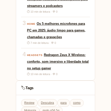
streamers e podcasters
⏱ 10 min de leitura · 💬 0
3
Os 5 melhores microfones para
HOME
PC em 2025: áudio limpo para games,
chamadas e gravações
⏱ 7 min de leitura · 💬 0
4
Redragon Zeus X Wireless:
HEADSETS
conforto, som imersivo e liberdade total
no setup gamer
⏱ 10 min de leitura · 💬 0
Tags
🏷️
Review
Descubra
para
como
Motorola
moto g56 5g