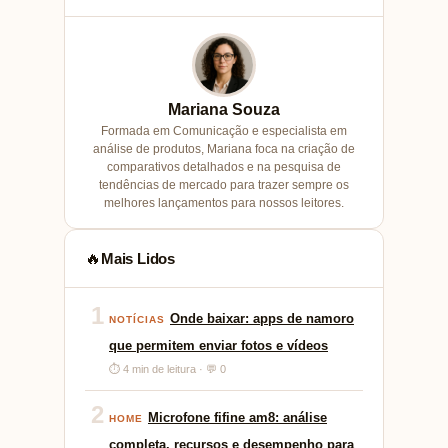
Mariana Souza
Formada em Comunicação e especialista em
análise de produtos, Mariana foca na criação de
comparativos detalhados e na pesquisa de
tendências de mercado para trazer sempre os
melhores lançamentos para nossos leitores.
Mais Lidos
🔥
1
Onde baixar: apps de namoro
NOTÍCIAS
que permitem enviar fotos e vídeos
⏱ 4 min de leitura · 💬 0
2
Microfone fifine am8: análise
HOME
completa, recursos e desempenho para