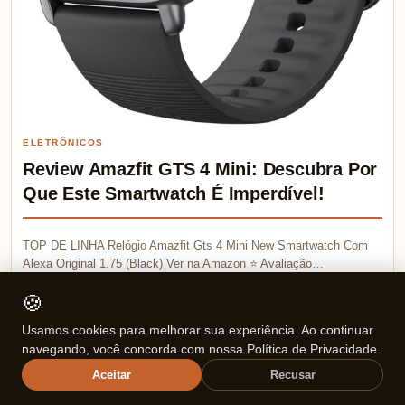
ELETRÔNICOS
Review Amazfit GTS 4 Mini: Descubra Por
Que Este Smartwatch É Imperdível!
TOP DE LINHA Relógio Amazfit Gts 4 Mini New Smartwatch Com
Alexa Original 1.75 (Black) Ver na Amazon ⭐ Avaliação…
🍪
Mariana Souza
💬 0
05/03/2026
Usamos cookies para melhorar sua experiência. Ao continuar
navegando, você concorda com nossa Política de Privacidade.
⏱ 8 min de leitura
Aceitar
Recusar