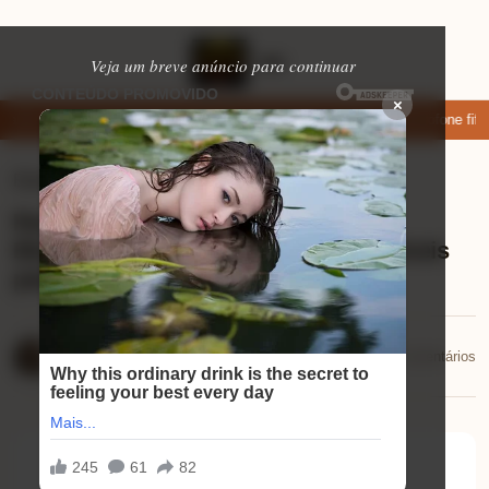
Veja um breve anúncio para continuar
×
ixar: apps de namoro que permitem enviar fotos e vídeos
Microfone fifin
Eletrônicos
⏱ 9 min de leitura
Review Basike Fones de Ouvido
Bluetooth: O Que Faz Deles Imperdíveis
para Você?
Mariana Souza
📅 20/12/2025
💬 0 comentários
20/12/2025