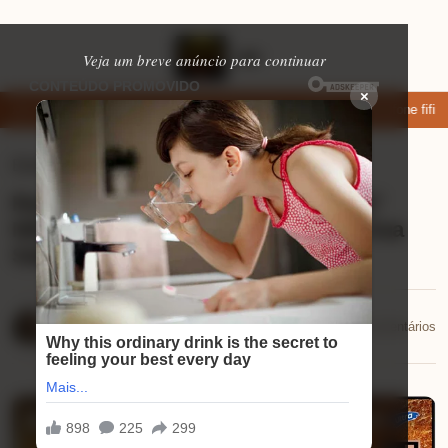
Veja um breve anúncio para continuar
×
xar: apps de namoro que permitem enviar fotos e vídeos
Microfone fifine
Eletrônicos
⏱ 1 min de leitura
Review da Samsung Vision AI TV 55”
NEO QLED 4K: Uma Revolução na Sua
Sala!
Mariana Souza
📅 21/10/2025
💬 0 comentários
21/10/2025