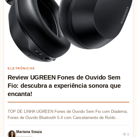
ELETRÔNICOS
Review UGREEN Fones de Ouvido Sem
Fio: descubra a experiência sonora que
encanta!
TOP DE LINHA UGREEN Fones de Ouvido Sem Fio com Diadema,
Fones de Ouvido Bluetooth 5.4 com Cancelamento de Ruído…
Mariana Souza
💬 0