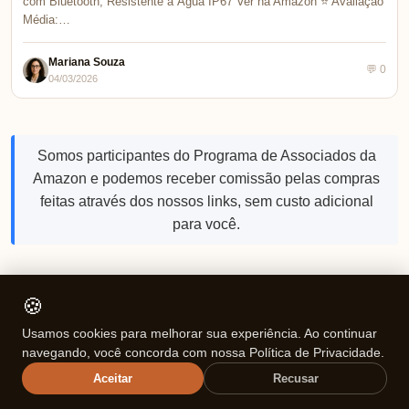
com Bluetooth, Resistente à Água IP67 Ver na Amazon ⭐ Avaliação
Média:…
Mariana Souza
💬 0
04/03/2026
Somos participantes do Programa de Associados da
Amazon e podemos receber comissão pelas compras
feitas através dos nossos links, sem custo adicional
para você.
🍪
Receba os melhores artigos
Usamos cookies para melhorar sua experiência. Ao continuar
Toda semana, uma seleção cuidadosa direto no seu e-mail.
navegando, você concorda com nossa Política de Privacidade.
Aceitar
Recusar
Configure a newsletter em Aparência → Personalizar →
Newsletter.