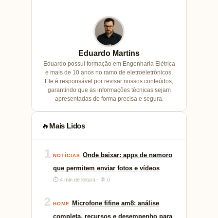
Eduardo Martins
Eduardo possui formação em Engenharia Elétrica
e mais de 10 anos no ramo de eletroeletrônicos.
Ele é responsável por revisar nossos conteúdos,
garantindo que as informações técnicas sejam
apresentadas de forma precisa e segura.
Mais Lidos
🔥
1
Onde baixar: apps de namoro
NOTÍCIAS
que permitem enviar fotos e vídeos
⏱ 4 min de leitura · 💬 0
2
Microfone fifine am8: análise
HOME
completa, recursos e desempenho para