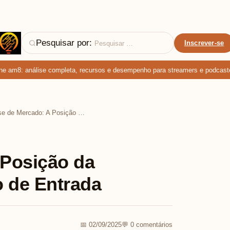
Pesquisar por:
Inscrever-se
 am8: análise completa, recursos e desempenho para streamers e podcasters
Análise de Mercado: A Posição da Samsung no Segmento de Entrada
 Posição da
 de Entrada
📅 02/09/2025
💬 0 comentários