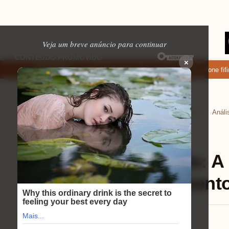
Veja um breve anúncio para continuar
×
xar: apps de namoro que permitem enviar fotos e vídeos
Microfone fifine
EM ALTA
Home
Tecnologia e Eletrônicos
Celulares
›
›
›
Celulares
⏱ 9 min de leitura
Análise de Mercado: A
Samsung no Segmento
Eduardo Martins