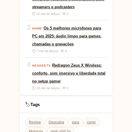
streamers e podcasters
⏱ 10 min de leitura · 💬 0
3
Os 5 melhores microfones para
HOME
PC em 2025: áudio limpo para games,
chamadas e gravações
⏱ 7 min de leitura · 💬 0
4
Redragon Zeus X Wireless:
HEADSETS
conforto, som imersivo e liberdade total
no setup gamer
⏱ 10 min de leitura · 💬 0
Tags
🏷️
Review
Descubra
para
como
Motorola
moto g56 5g