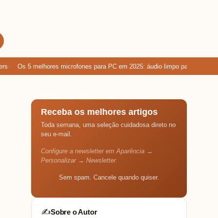
Os 5 melhores microfones para PC em 2025: áudio limpo para games, ch
Receba os melhores artigos
Toda semana, uma seleção cuidadosa direto no
seu e-mail.
Configure a newsletter em Aparência →
Personalizar → Newsletter.
Sem spam. Cancele quando quiser.
Sobre o Autor
✍️