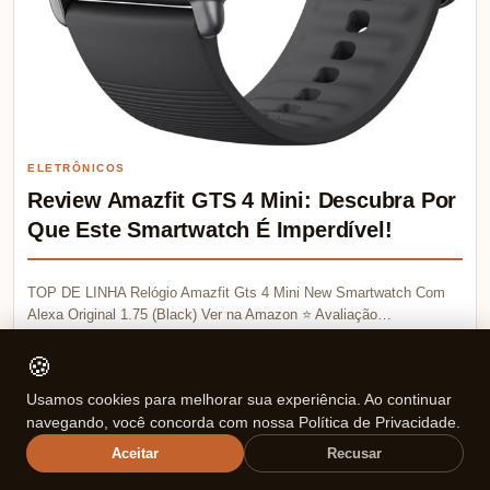
ELETRÔNICOS
Review Amazfit GTS 4 Mini: Descubra Por
Que Este Smartwatch É Imperdível!
TOP DE LINHA Relógio Amazfit Gts 4 Mini New Smartwatch Com
Alexa Original 1.75 (Black) Ver na Amazon ⭐ Avaliação…
🍪
Mariana Souza
💬 0
05/03/2026
Usamos cookies para melhorar sua experiência. Ao continuar
navegando, você concorda com nossa Política de Privacidade.
⏱ 8 min de leitura
Aceitar
Recusar