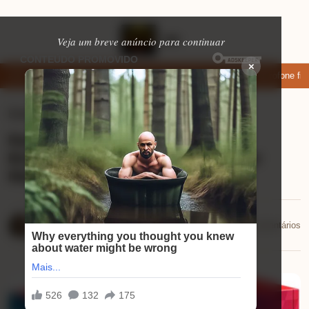
Veja um breve anúncio para continuar
×
ixar: apps de namoro que permitem enviar fotos e vídeos
Microfone fifin
Eletrônicos
⏱ 9 min de leitura
Review do Nintendo Switch OLED
Branco: O combo perfeito para jogar
Mario Kart 8!
Mariana Souza
📅 21/10/2025
💬 0 comentários
21/10/2025