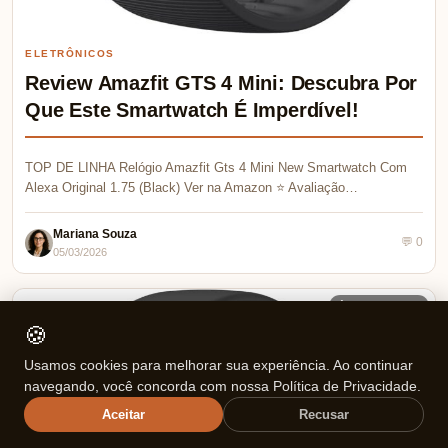
ELETRÔNICOS
Review Amazfit GTS 4 Mini: Descubra Por
Que Este Smartwatch É Imperdível!
TOP DE LINHA Relógio Amazfit Gts 4 Mini New Smartwatch Com
Alexa Original 1.75 (Black) Ver na Amazon ⭐ Avaliação…
Mariana Souza
💬 0
05/03/2026
⏱ 8 min de leitura
🍪
Usamos cookies para melhorar sua experiência. Ao continuar
navegando, você concorda com nossa Política de Privacidade.
Aceitar
Recusar