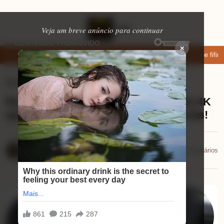
Veja um breve anúncio para continuar
×
ar: apps de namoro que permitem enviar fotos e vídeos
Microfone fifine 
Eletrônicos
⏱ 9 min de leitura
Review EMEET C980 PRO: a webcam 4K
que transforma suas videoconferências!
Mariana Souza
📅 18/01/2026
💬 0 comentários
18/01/2026