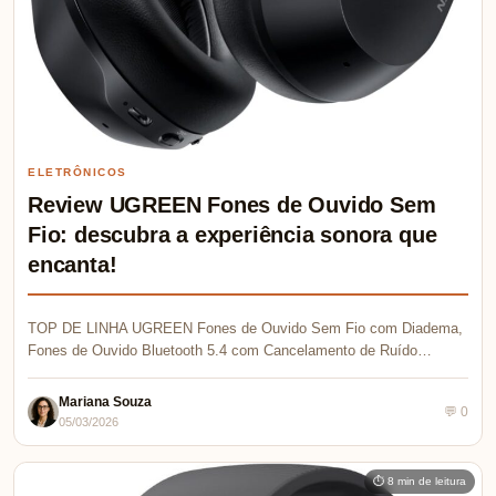
ELETRÔNICOS
Review UGREEN Fones de Ouvido Sem
Fio: descubra a experiência sonora que
encanta!
TOP DE LINHA UGREEN Fones de Ouvido Sem Fio com Diadema,
Fones de Ouvido Bluetooth 5.4 com Cancelamento de Ruído…
Mariana Souza
💬 0
05/03/2026
⏱ 8 min de leitura