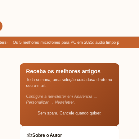
s
Os 5 melhores microfones para PC em 2025: áudio limpo para games, c
Receba os melhores artigos
Toda semana, uma seleção cuidadosa direto no
seu e-mail.
Configure a newsletter em Aparência →
Personalizar → Newsletter.
Sem spam. Cancele quando quiser.
Sobre o Autor
✍️