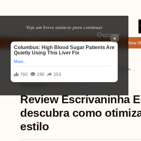
Veja um breve anúncio para continuar
×
ixar: apps de namoro que permitem enviar fotos e vídeos
Microfone fifin
EM ALTA
Home
Eletrônicos
›
›
Review Escrivaninha Estudo e Trabalho: descubra como otimizar seu espaço com estilo
Eletrônicos
⏱ 8 min de leitura
Review Escrivaninha E
descubra como otimiz
estilo