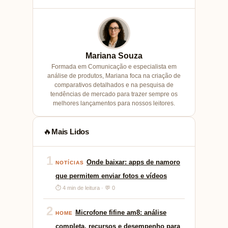
Mariana Souza
Formada em Comunicação e especialista em
análise de produtos, Mariana foca na criação de
comparativos detalhados e na pesquisa de
tendências de mercado para trazer sempre os
melhores lançamentos para nossos leitores.
Mais Lidos
🔥
1
Onde baixar: apps de namoro
NOTÍCIAS
que permitem enviar fotos e vídeos
⏱ 4 min de leitura · 💬 0
2
Microfone fifine am8: análise
HOME
completa, recursos e desempenho para