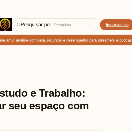
Pesquisar por:
Inscrever-se
e am8: análise completa, recursos e desempenho para streamers e podcaster
studo e Trabalho:
ar seu espaço com