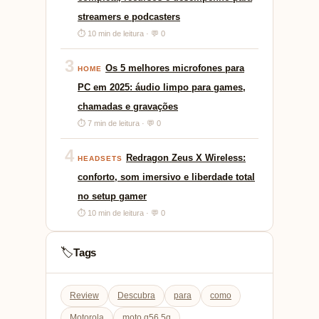
streamers e podcasters
⏱ 10 min de leitura · 💬 0
3
Os 5 melhores microfones para
HOME
PC em 2025: áudio limpo para games,
chamadas e gravações
⏱ 7 min de leitura · 💬 0
4
Redragon Zeus X Wireless:
HEADSETS
conforto, som imersivo e liberdade total
no setup gamer
⏱ 10 min de leitura · 💬 0
Tags
🏷️
Review
Descubra
para
como
Motorola
moto g56 5g