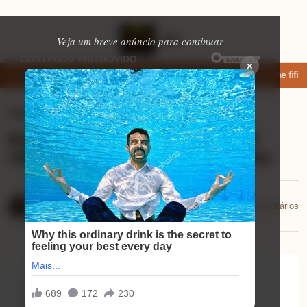
Veja um breve anúncio para continuar
×
xar: apps de namoro que permitem enviar fotos e vídeos
Microfone fifine
Eletrônicos
⏱ 8 min de leitura
Review Filtro de Linha Intelbras EPE
1006: Proteção e Estilo para Sua Casa
Mariana Souza
📅 25/11/2025
💬 0 comentários
25/11/2025