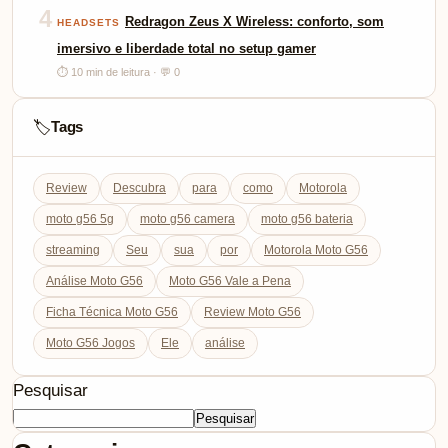
4
Redragon Zeus X Wireless: conforto, som
HEADSETS
imersivo e liberdade total no setup gamer
⏱ 10 min de leitura · 💬 0
Tags
🏷️
Review
Descubra
para
como
Motorola
moto g56 5g
moto g56 camera
moto g56 bateria
streaming
Seu
sua
por
Motorola Moto G56
Análise Moto G56
Moto G56 Vale a Pena
Ficha Técnica Moto G56
Review Moto G56
Moto G56 Jogos
Ele
análise
Pesquisar
Pesquisar