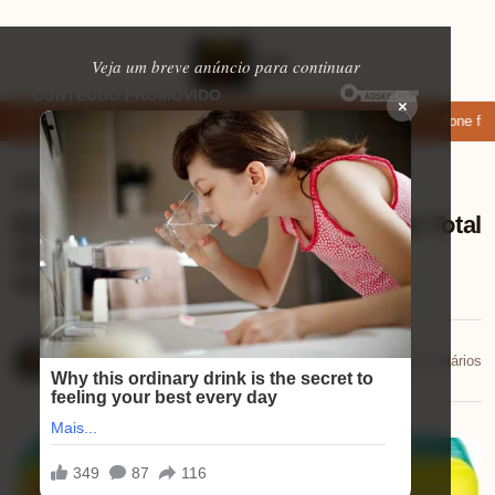
Veja um breve anúncio para continuar
×
aixar: apps de namoro que permitem enviar fotos e vídeos
Microfone fifi
Eletrônicos
⏱ 9 min de leitura
Review Fralda Pampers Pants Ajuste Total
XXXG: conforto e proteção que
surpreendem!
Mariana Souza
📅 24/11/2025
💬 0 comentários
24/11/2025