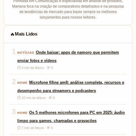
Formada em Comunicação e especialista em análise de produtos,
Mariana foca na criação de comparativos detalhados e na pesquisa
de tendências de mercado para trazer sempre os melhores
lançamentos para nossos leitores.
Mais Lidos
🔥
1
Onde baixar: apps de namoro que permitem
NOTÍCIAS
enviar fotos e vídeos
⏱ 4 min de leitura · 💬 0
2
Microfone fifine am8: análise completa, recursos e
HOME
desempenho para streamers e podcasters
⏱ 10 min de leitura · 💬 0
3
Os 5 melhores microfones para PC em 2025: áudio
HOME
limpo para games, chamadas e gravações
⏱ 7 min de leitura · 💬 0